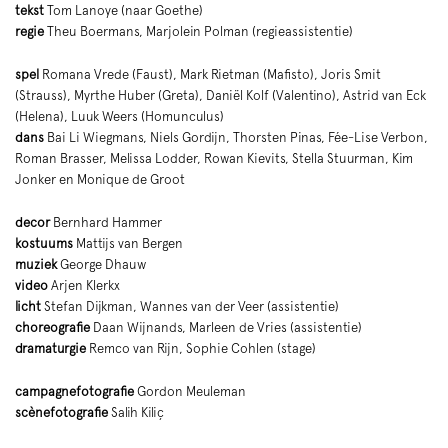
tekst
Tom Lanoye (naar Goethe)
regie
Theu Boermans, Marjolein Polman (regieassistentie)
spel
Romana Vrede (Faust), Mark Rietman (Mafisto), Joris Smit
(Strauss), Myrthe Huber (Greta), Daniël Kolf (Valentino), Astrid van Eck
(Helena), Luuk Weers (Homunculus)
dans
Bai Li Wiegmans, Niels Gordijn, Thorsten Pinas, Fée-Lise Verbon,
Roman Brasser, Melissa Lodder, Rowan Kievits, Stella Stuurman, Kim
Jonker en Monique de Groot
decor
Bernhard Hammer
kostuums
Mattijs van Bergen
muziek
George Dhauw
video
Arjen Klerkx
licht
Stefan Dijkman, Wannes van der Veer (assistentie)
choreografie
Daan Wijnands, Marleen de Vries (assistentie)
dramaturgie
Remco van Rijn, Sophie Cohlen (stage)
campagnefotografie
Gordon Meuleman
scènefotografie
Salih Kiliç