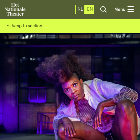
NL
EN
Menu
Jump to section