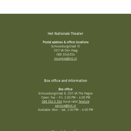
Het Nationale Theater
Postal address & office locations
Schouwburgstraat 10
2511 VA Den Haag
088 3565356
receptie@hnt.nl
Box office and information
Box office
Schouwburgstraat 8, 2511 VA The Hague
Open: Tue – Fri, 2:00 PM – 6:00 PM
088 356 5 356
(local rate)
Teletolk
service@hnt.nl
Available: Mon – Sat, 2:00 PM – 6:00 PM