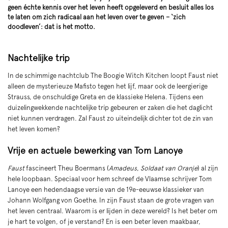
geen échte kennis over het leven heeft opgeleverd en besluit alles los
te laten om zich radicaal aan het leven over te geven – ‘zich
doodleven’: dat is het motto.
Zoom
Nachtelijke trip
in
In de schimmige nachtclub The Boogie Witch Kitchen loopt Faust niet
alleen de mysterieuze Mafisto tegen het lijf, maar ook de leergierige
Strauss, de onschuldige Greta en de klassieke Helena. Tijdens een
duizelingwekkende nachtelijke trip gebeuren er zaken die het daglicht
niet kunnen verdragen. Zal Faust zo uiteindelijk dichter tot de zin van
het leven komen?
Vrije en actuele bewerking van Tom Lanoye
Faust
fascineert Theu Boermans (
Amadeus
,
Soldaat van Oranje
) al zijn
hele loopbaan. Speciaal voor hem schreef de Vlaamse schrijver Tom
Lanoye een hedendaagse versie van de 19e-eeuwse klassieker van
Johann Wolfgang von Goethe. In zijn Faust staan de grote vragen van
het leven centraal. Waarom is er lijden in deze wereld? Is het beter om
je hart te volgen, of je verstand? En is een beter leven maakbaar,