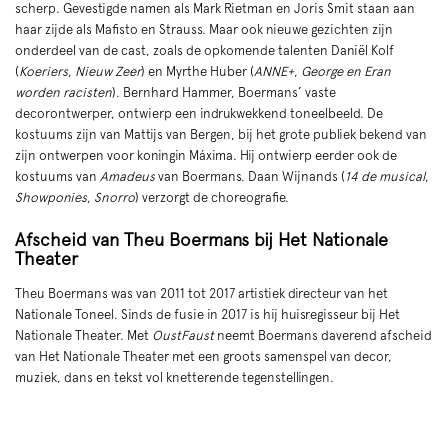
scherp. Gevestigde namen als Mark Rietman en Joris Smit staan aan
haar zijde als Mafisto en Strauss. Maar ook nieuwe gezichten zijn
onderdeel van de cast, zoals de opkomende talenten Daniël Kolf
(
Koeriers
,
Nieuw Zeer
) en Myrthe Huber (
ANNE+
,
George en Eran
worden racisten
). Bernhard Hammer, Boermans’ vaste
decorontwerper, ontwierp een indrukwekkend toneelbeeld. De
kostuums zijn van Mattijs van Bergen, bij het grote publiek bekend van
zijn ontwerpen voor koningin Máxima. Hij ontwierp eerder ook de
kostuums van
Amadeus
van Boermans. Daan Wijnands (
14 de musical
,
Showponies
,
Snorro
) verzorgt de choreografie.
Afscheid van Theu Boermans bij Het Nationale
Theater
Theu Boermans was van 2011 tot 2017 artistiek directeur van het
Nationale Toneel. Sinds de fusie in 2017 is hij huisregisseur bij Het
Nationale Theater. Met
OustFaust
neemt Boermans daverend afscheid
van Het Nationale Theater met een groots samenspel van decor,
muziek, dans en tekst vol knetterende tegenstellingen.