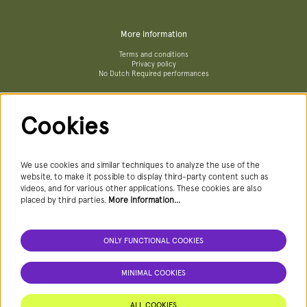
More information
Terms and conditions
Privacy policy
No Dutch Required performances
Cookies
Follow us
We use cookies and similar techniques to analyze the use of the
website, to make it possible to display third-party content such as
videos, and for various other applications. These cookies are also
Newsletter
placed by third parties.
More information…
ONLY FUNCTIONAL COOKIES
SIGN UP NEWSLETTER
MINIMAL COOKIES
This site is protected by reCAPTCHA, data processing occurs in accordance with the
Cloud Data Processing Addendum
of Google.
ALL COOKIES