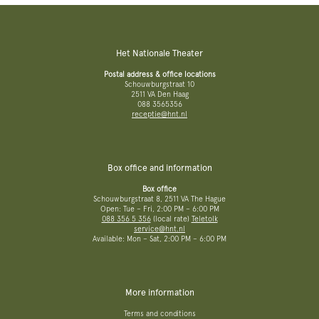
Het Nationale Theater
Postal address & office locations
Schouwburgstraat 10
2511 VA Den Haag
088 3565356
receptie@hnt.nl
Box office and information
Box office
Schouwburgstraat 8, 2511 VA The Hague
Open: Tue – Fri, 2:00 PM – 6:00 PM
088 356 5 356
(local rate)
Teletolk
service@hnt.nl
Available: Mon – Sat, 2:00 PM – 6:00 PM
More information
Terms and conditions