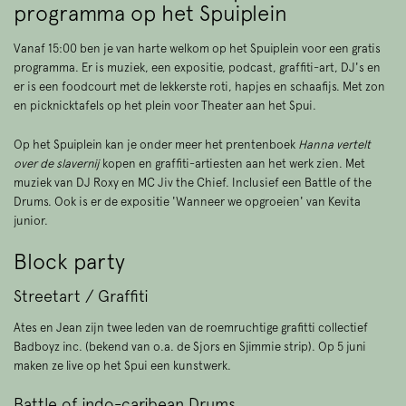
programma op het Spuiplein
Vanaf 15:00 ben je van harte welkom op het Spuiplein voor een gratis
programma. Er is muziek, een expositie, podcast, graffiti-art, DJ's en
er is een foodcourt met de lekkerste roti, hapjes en schaafijs. Met zon
en picknicktafels op het plein voor Theater aan het Spui.
Op het Spuiplein kan je onder meer het prentenboek
Hanna vertelt
over de slavernij
kopen en graffiti-artiesten aan het werk zien. Met
muziek van DJ Roxy en MC Jiv the Chief. Inclusief een Battle of the
Drums. Ook is er de expositie 'Wanneer we opgroeien' van Kevita
junior.
Block party
Streetart / Graffiti
Ates en Jean zijn twee leden van de roemruchtige grafitti collectief
Badboyz inc. (bekend van o.a. de Sjors en Sjimmie strip). Op 5 juni
maken ze live op het Spui een kunstwerk.
Battle of indo-caribean Drums