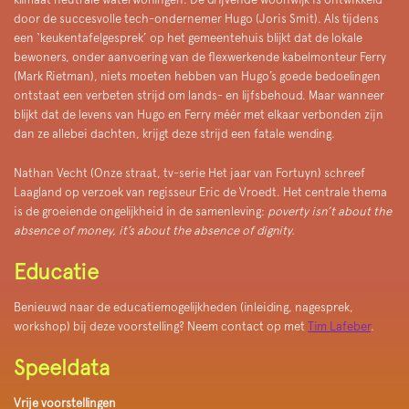
door de succesvolle tech-ondernemer Hugo (Joris Smit). Als tijdens
een ‘keukentafelgesprek’ op het gemeentehuis blijkt dat de lokale
bewoners, onder aanvoering van de flexwerkende kabelmonteur Ferry
(Mark Rietman), niets moeten hebben van Hugo’s goede bedoelingen
ontstaat een verbeten strijd om lands- en lijfsbehoud. Maar wanneer
blijkt dat de levens van Hugo en Ferry méér met elkaar verbonden zijn
dan ze allebei dachten, krijgt deze strijd een fatale wending.
Nathan Vecht (Onze straat, tv-serie Het jaar van Fortuyn) schreef
Laagland op verzoek van regisseur Eric de Vroedt. Het centrale thema
is de groeiende ongelijkheid in de samenleving:
poverty isn’t about the
absence of money, it’s about the absence of dignity.
Educatie
Benieuwd naar de educatiemogelijkheden (inleiding, nagesprek,
workshop) bij deze voorstelling? Neem contact op met
Tim Lafeber
.
Speeldata
Vrije voorstellingen