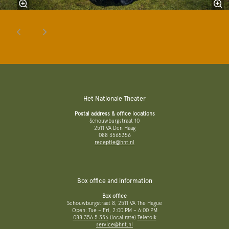
Het Nationale Theater
Postal address & office locations
Schouwburgstraat 10
2511 VA Den Haag
088 3565356
receptie@hnt.nl
Box office and information
Box office
Schouwburgstraat 8, 2511 VA The Hague
Open: Tue – Fri, 2:00 PM – 6:00 PM
088 356 5 356
(local rate)
Teletolk
service@hnt.nl