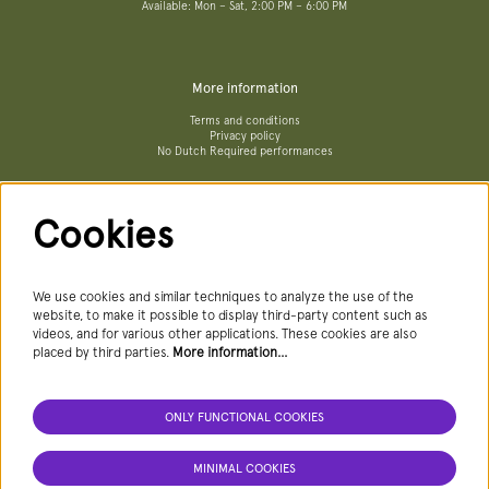
Available: Mon – Sat, 2:00 PM – 6:00 PM
More information
Terms and conditions
Privacy policy
No Dutch Required performances
Cookies
Follow us
We use cookies and similar techniques to analyze the use of the
website, to make it possible to display third-party content such as
videos, and for various other applications. These cookies are also
Newsletter
placed by third parties.
More information…
ONLY FUNCTIONAL COOKIES
SIGN UP NEWSLETTER
MINIMAL COOKIES