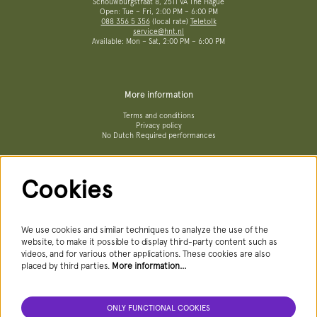
Schouwburgstraat 8, 2511 VA The Hague
Open: Tue – Fri, 2:00 PM – 6:00 PM
088 356 5 356
(local rate)
Teletolk
service@hnt.nl
Available: Mon – Sat, 2:00 PM – 6:00 PM
More information
Terms and conditions
Privacy policy
No Dutch Required performances
Cookies
Follow us
We use cookies and similar techniques to analyze the use of the
website, to make it possible to display third-party content such as
videos, and for various other applications. These cookies are also
Newsletter
placed by third parties.
More information…
ONLY FUNCTIONAL COOKIES
SIGN UP NEWSLETTER