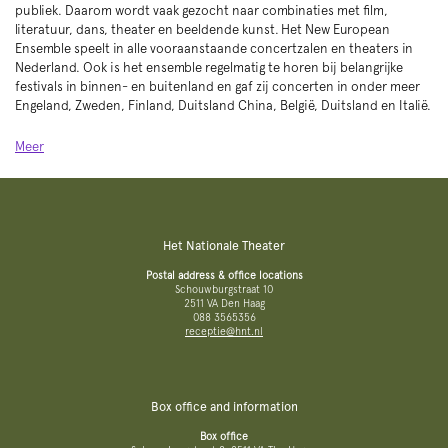
publiek. Daarom wordt vaak gezocht naar combinaties met film,
literatuur, dans, theater en beeldende kunst. Het New European
Ensemble speelt in alle vooraanstaande concertzalen en theaters in
Nederland. Ook is het ensemble regelmatig te horen bij belangrijke
festivals in binnen- en buitenland en gaf zij concerten in onder meer
Engeland, Zweden, Finland, Duitsland China, België, Duitsland en Italië.
Meer
Het Nationale Theater
Postal address & office locations
Schouwburgstraat 10
2511 VA Den Haag
088 3565356
receptie@hnt.nl
Box office and information
Box office