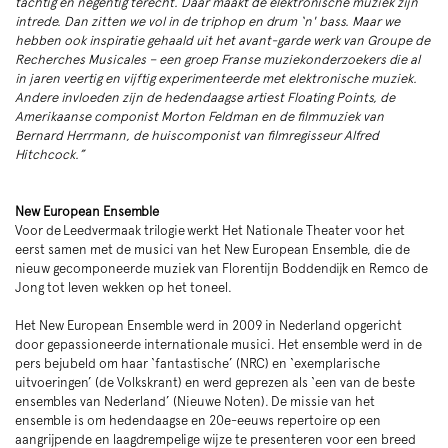
tachtig en negentig terecht. Daar maakt de elektronische muziek zijn
intrede. Dan zitten we vol in de triphop en drum ‘n' bass. Maar we
hebben ook inspiratie gehaald uit het avant-garde werk van Groupe de
Recherches Musicales – een groep Franse muziekonderzoekers die al
in jaren veertig en vijftig experimenteerde met elektronische muziek.
Andere invloeden zijn de hedendaagse artiest Floating Points, de
Amerikaanse componist Morton Feldman en de filmmuziek van
Bernard Herrmann, de huiscomponist van filmregisseur Alfred
Hitchcock.”
New European Ensemble
Voor de Leedvermaak trilogie werkt Het Nationale Theater voor het
eerst samen met de musici van het New European Ensemble, die de
nieuw gecomponeerde muziek van Florentijn Boddendijk en Remco de
Jong tot leven wekken op het toneel.
Het New European Ensemble werd in 2009 in Nederland opgericht
door gepassioneerde internationale musici. Het ensemble werd in de
pers bejubeld om haar ‘fantastische’ (NRC) en ‘exemplarische
uitvoeringen’ (de Volkskrant) en werd geprezen als ‘een van de beste
ensembles van Nederland’ (Nieuwe Noten). De missie van het
ensemble is om hedendaagse en 20e-eeuws repertoire op een
aangrijpende en laagdrempelige wijze te presenteren voor een breed