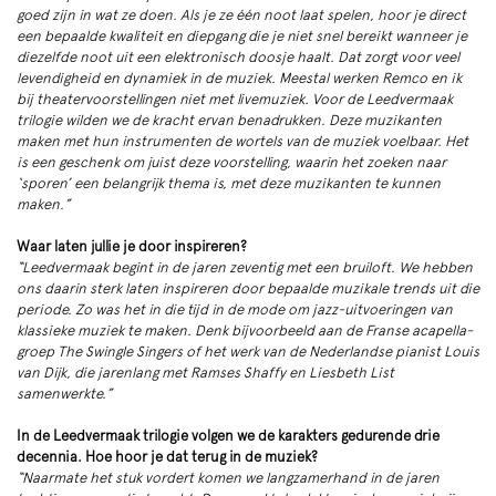
goed zijn in wat ze doen. Als je ze één noot laat spelen, hoor je direct
een bepaalde kwaliteit en diepgang die je niet snel bereikt wanneer je
diezelfde noot uit een elektronisch doosje haalt. Dat zorgt voor veel
levendigheid en dynamiek in de muziek. Meestal werken Remco en ik
bij theatervoorstellingen niet met livemuziek. Voor de Leedvermaak
trilogie wilden we de kracht ervan benadrukken. Deze muzikanten
maken met hun instrumenten de wortels van de muziek voelbaar. Het
is een geschenk om juist deze voorstelling, waarin het zoeken naar
‘sporen’ een belangrijk thema is, met deze muzikanten te kunnen
maken.”
Waar laten jullie je door inspireren?
“Leedvermaak begint in de jaren zeventig met een bruiloft. We hebben
ons daarin sterk laten inspireren door bepaalde muzikale trends uit die
periode. Zo was het in die tijd in de mode om jazz-uitvoeringen van
klassieke muziek te maken. Denk bijvoorbeeld aan de Franse acapella-
groep The Swingle Singers of het werk van de Nederlandse pianist Louis
van Dijk, die jarenlang met Ramses Shaffy en Liesbeth List
samenwerkte.”
In de Leedvermaak trilogie volgen we de karakters gedurende drie
decennia. Hoe hoor je dat terug in de muziek?
“Naarmate het stuk vordert komen we langzamerhand in de jaren