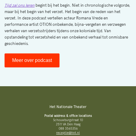
Tijd zal ons leren
begint bij het begin. Niet in chronologische volgorde,
maar bij het begin van het verzet. Het begin van de reden van het
verzet. In deze podcast vertellen acteur Romana Vrede en
performance artist OTION onbekende, bijna-vergeten en verzwegen
verhalen van verzetsstrijders tijdens onze koloniale tijd. Van
opstandeling tot verzetsheld en van onbekend verhaal tot onmisbare
geschiedenis.
Meer over podcast
Het Nationale Theater
Postal address & office locations
Schouwburgstraat 10
2511 VA Den Haag
088 3565356
receptie@hnt.nl