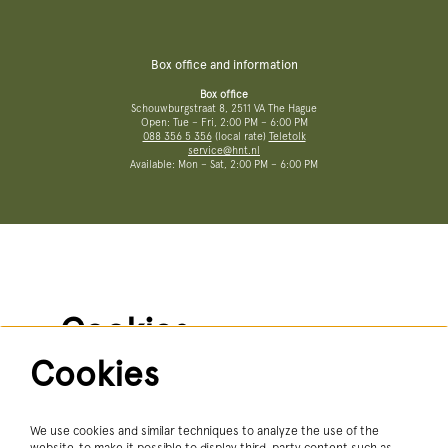
Box office and information
Box office
Schouwburgstraat 8, 2511 VA The Hague
Open: Tue – Fri, 2:00 PM – 6:00 PM
088 356 5 356
(local rate)
Teletolk
service@hnt.nl
Available: Mon – Sat, 2:00 PM – 6:00 PM
More information
Terms and conditions
Privacy policy
No Dutch Required performances
Cookies
Cookies
Follow us
We use services such as Youtube and Vimeo for videos and
other media. To view this, you have to give permission to
place cookies.
More information…
We use cookies and similar techniques to analyze the use of the
website, to make it possible to display third-party content such as