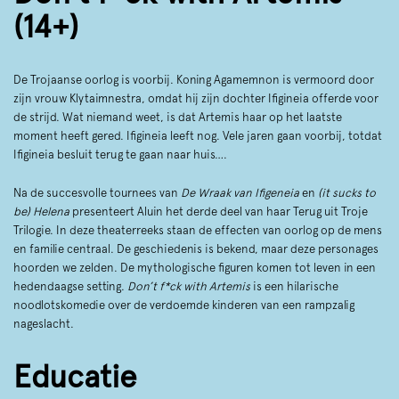
(14+)
De Trojaanse oorlog is voorbij. Koning Agamemnon is vermoord door
zijn vrouw Klytaimnestra, omdat hij zijn dochter Ifigineia offerde voor
de strijd. Wat niemand weet, is dat Artemis haar op het laatste
moment heeft gered. Ifigineia leeft nog. Vele jaren gaan voorbij, totdat
Ifigineia besluit terug te gaan naar huis….
Na de succesvolle tournees van
De Wraak van Ifigeneia
en
(it sucks to
be) Helena
presenteert Aluin het derde deel van haar Terug uit Troje
Trilogie. In deze theaterreeks staan de effecten van oorlog op de mens
en familie centraal. De geschiedenis is bekend, maar deze personages
hoorden we zelden. De mythologische figuren komen tot leven in een
hedendaagse setting.
Don’t f*ck with Artemis
is een hilarische
noodlotskomedie over de verdoemde kinderen van een rampzalig
nageslacht.
Educatie