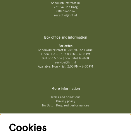
Schouwburgstraat 10
2511 VA Den Haag
088 3565356
receptie@hnt.nl
Box office and information
Box office
Schouwburgstraat 8, 2511 VA The Hague
Open: Tue – Fri, 2:00 PM – 6:00 PM
088 356 5 356
(local rate)
Teletolk
service@hnt.nl
Available: Mon – Sat, 2:00 PM – 6:00 PM
More information
Terms and conditions
Privacy policy
No Dutch Required performances
Cookies
Follow us