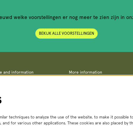
euwd welke voorstellingen er nog meer te zien zijn in on
BEKIJK ALLE VOORSTELLINGEN
ce and information
More information
Terms and conditions
straat 8, 2511 VA The Hague
Privacy policy
– Fri, 2:00 PM – 6:00 PM
No Dutch Required performances
 356
(local rate)
Teletolk
s
t.nl
 Mon – Sat, 2:00 PM – 6:00 PM
ilar techniques to analyze the use of the website, to make it possible to
, and for various other applications. These cookies are also placed by th