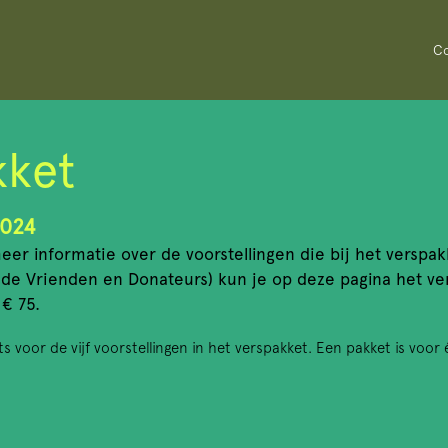
Co
kket
2024
eer informatie over de voorstellingen die bij het verspa
 de Vrienden en Donateurs) kun je op deze pagina het ve
 € 75.
ets voor de vijf voorstellingen in het verspakket. Een pakket is voor