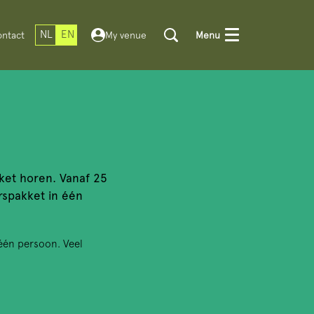
NL
EN
ntact
My venue
Menu
kket horen. Vanaf 25
rspakket in één
 één persoon. Veel