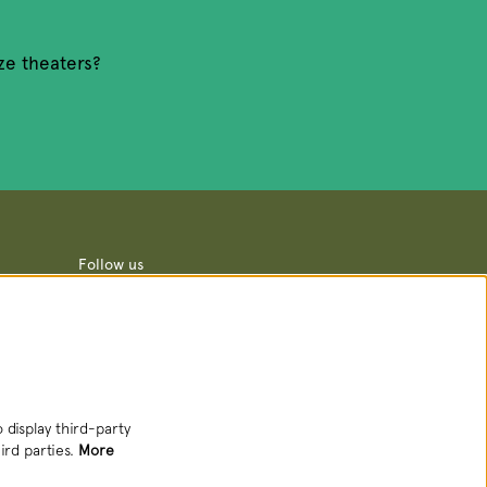
ze theaters?
Follow us
Newsletter
 display third-party
ird parties.
More
SIGN UP NEWSLETTER