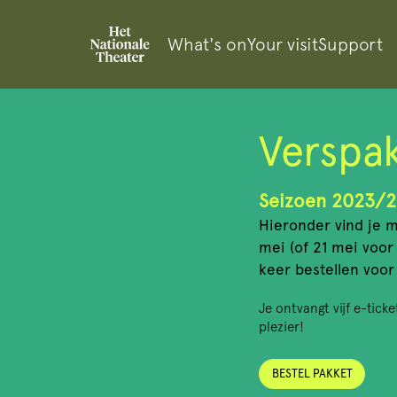
What's on
Your visit
Support
Verspa
Seizoen 2023/
Hieronder vind je m
mei (of 21 mei voor
keer bestellen voor
Je ontvangt vijf e-tick
plezier!
BESTEL PAKKET