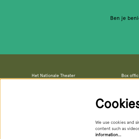
Ben je beni
Het Nationale Theater
Box offi
Postal address & office locations
Box office
Schouwburgstraat 10
Schouwburg
2511 VA Den Haag
Open: Tue 
088 3565356
088 356 5
Cookie
receptie@hnt.nl
service@hn
Available:
We use cookies and sim
content such as videos
information…