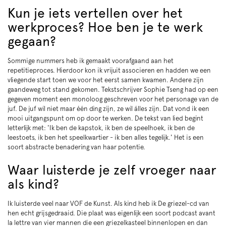
Kun je iets vertellen over het
werkproces? Hoe ben je te werk
gegaan?
Sommige nummers heb ik gemaakt voorafgaand aan het
repetitieproces. Hierdoor kon ik vrijuit associeren en hadden we een
vliegende start toen we voor het eerst samen kwamen. Andere zijn
gaandeweg tot stand gekomen. Tekstschrijver Sophie Tseng had op een
gegeven moment een monoloog geschreven voor het personage van de
juf. De juf wil niet maar één ding zijn, ze wil álles zijn. Dat vond ik een
mooi uitgangspunt om op door te werken. De tekst van lied begint
letterlijk met: 'Ik ben de kapstok, ik ben de speelhoek, ik ben de
leestoets, ik ben het speelkwartier - ik ben alles tegelijk.' Het is een
soort abstracte benadering van haar potentie.
Waar luisterde je zelf vroeger naar
als kind?
Ik luisterde veel naar VOF de Kunst. Als kind heb ik De griezel-cd van
hen echt grijsgedraaid. Die plaat was eigenlijk een soort podcast avant
la lettre van vier mannen die een griezelkasteel binnenlopen en dan