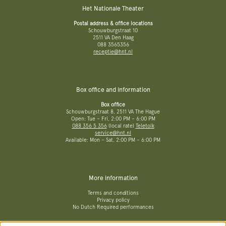
Het Nationale Theater
Postal address & office locations
Schouwburgstraat 10
2511 VA Den Haag
088 3565356
receptie@hnt.nl
Box office and information
Box office
Schouwburgstraat 8, 2511 VA The Hague
Open: Tue – Fri, 2:00 PM – 6:00 PM
088 356 5 356
(local rate)
Teletolk
service@hnt.nl
Available: Mon – Sat, 2:00 PM – 6:00 PM
More information
Terms and conditions
Privacy policy
No Dutch Required performances