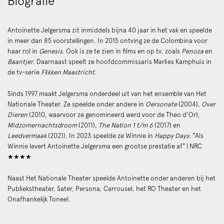
Biografie
Antoinette Jelgersma zit inmiddels bijna 40 jaar in het vak en speelde
in meer dan 85 voorstellingen. In 2015 ontving ze de Colombina voor
haar rol in
Genesis
. Ook is ze te zien in films en op tv, zoals
Penoza
en
Baantjer
. Daarnaast speelt ze hoofdcommissaris Marlies Kamphuis in
de tv-serie
Flikken Maastricht
.
Sinds 1997 maakt Jelgersma onderdeel uit van het ensemble van Het
Zoom
in
Nationale Theater. Ze speelde onder andere in
Oersonate
(2004),
Over
Dieren
(2010, waarvoor ze genomineerd werd voor de Theo d'Or),
Midzomernachtsdroom
(2011),
The Nation 1 t/m 6
(2017) en
Leedvermaak
(2021). In 2023 speelde ze Winnie in
Happy
Days
: "Als
Winnie levert Antoinette Jelgersma een grootse prestatie af" | NRC
★★★★
Naast Het Nationale Theater speelde Antoinette onder anderen bij het
Publiekstheater, Sater, Persona, Carrousel, het RO Theater en het
Onafhankelijk Toneel.