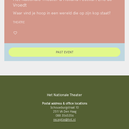
Vroedt
Waar vind je hoop in een wereld die op zijn kop staat?
THEATRE
PAST EVENT
Het Nationale Theater
Postal address & office locations
Schouwburgstraat 10
2511 VA Den Haag
088 3565356
receptie@hnt.nl