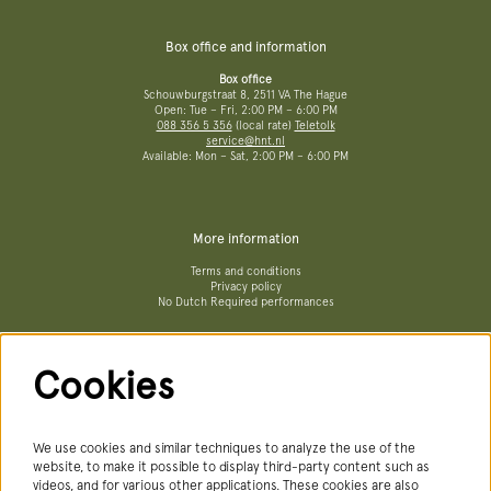
Box office and information
Box office
Schouwburgstraat 8, 2511 VA The Hague
Open: Tue – Fri, 2:00 PM – 6:00 PM
088 356 5 356
(local rate)
Teletolk
service@hnt.nl
Available: Mon – Sat, 2:00 PM – 6:00 PM
More information
Terms and conditions
Privacy policy
No Dutch Required performances
Cookies
Follow us
We use cookies and similar techniques to analyze the use of the
website, to make it possible to display third-party content such as
videos, and for various other applications. These cookies are also
Newsletter