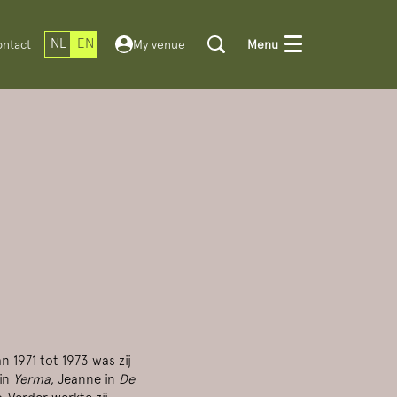
NL
EN
ntact
My venue
Menu
n 1971 tot 1973 was zij
 in
Yerma
, Jeanne in
De