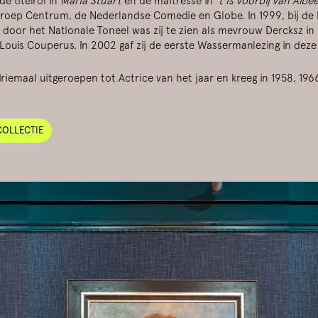
 de titelrol in
Maria Stuart
en de maîtresse in
’t Is voorbij van Albe
groep Centrum, de Nederlandse Comedie en Globe. In 1999, bij de
 door het Nationale Toneel was zij te zien als mevrouw Dercksz in
Louis Couperus. In 2002 gaf zij de eerste Wassermanlezing in de
driemaal uitgeroepen tot Actrice van het jaar en kreeg in 1958, 19
COLLECTIE