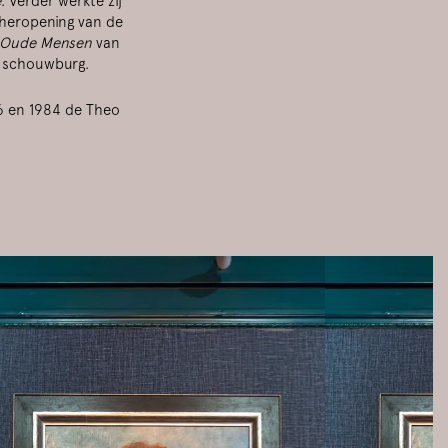
e
. Verder werkte zij
 heropening van de
Oude Mensen
van
ze schouwburg.
66 en 1984 de Theo