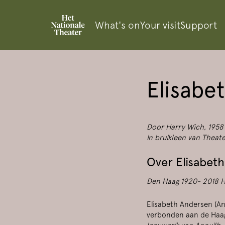
What's on
Your visit
Support
Elisabe
Zoom
Door Harry Wich, 1958
in
In bruikleen van Theat
Over Elisabeth
Den Haag 1920- 2018 
Elisabeth Andersen (Ann
verbonden aan de Haags