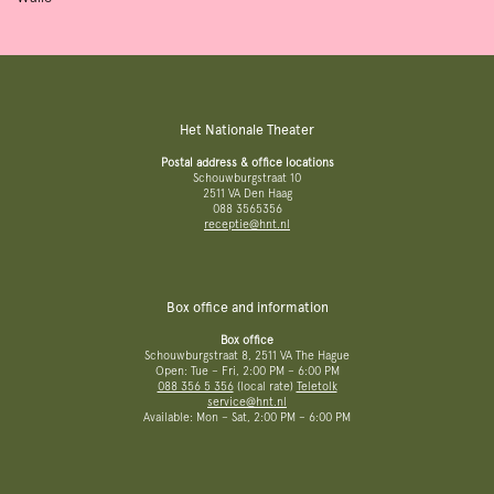
Het Nationale Theater
Postal address & office locations
Schouwburgstraat 10
2511 VA Den Haag
088 3565356
receptie@hnt.nl
Box office and information
Box office
Schouwburgstraat 8, 2511 VA The Hague
Open: Tue – Fri, 2:00 PM – 6:00 PM
088 356 5 356
(local rate)
Teletolk
service@hnt.nl
Available: Mon – Sat, 2:00 PM – 6:00 PM