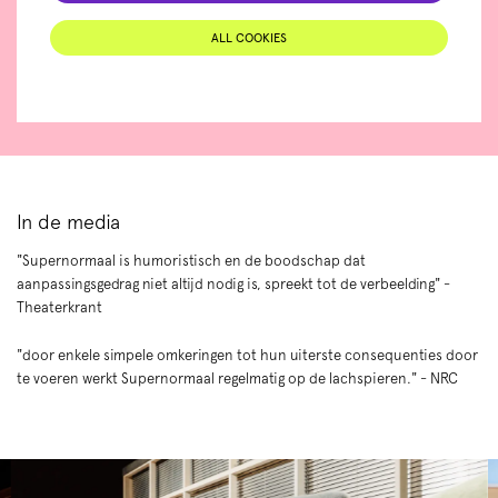
ALL COOKIES
In de media
"Supernormaal is humoristisch en de boodschap dat
aanpassingsgedrag niet altijd nodig is, spreekt tot de verbeelding" -
Theaterkrant
"door enkele simpele omkeringen tot hun uiterste consequenties door
te voeren werkt Supernormaal regelmatig op de lachspieren." - NRC
Skip