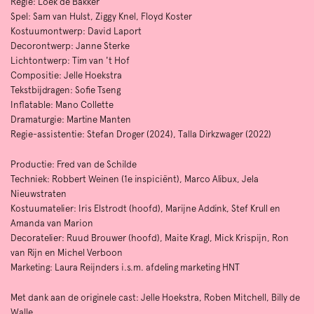
Regie: Loek de Bakker
Spel: Sam van Hulst, Ziggy Knel, Floyd Koster
Kostuumontwerp: David Laport
Decorontwerp: Janne Sterke
Lichtontwerp: Tim van 't Hof
Compositie: Jelle Hoekstra
Tekstbijdragen: Sofie Tseng
Inflatable: Mano Collette
Dramaturgie: Martine Manten
Regie-assistentie: Stefan Droger (2024), Talla Dirkzwager (2022)
Productie: Fred van de Schilde
Techniek: Robbert Weinen (1e inspiciënt), Marco Alibux, Jela
Nieuwstraten
Kostuumatelier: Iris Elstrodt (hoofd), Marijne Addink, Stef Krull en
Amanda van Marion
Decoratelier: Ruud Brouwer (hoofd), Maite Kragl, Mick Krispijn, Ron
van Rijn en Michel Verboon
Marketing: Laura Reijnders i.s.m. afdeling marketing HNT
Met dank aan de originele cast: Jelle Hoekstra, Roben Mitchell, Billy de
Walle