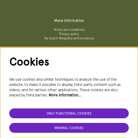
More information
Terms and conditions
Privacy policy
No Dutch Required performances
Cookies
Follow us
We use cookies and similar techniques to analyze the use of the
website, to make it possible to display third-party content such as
videos, and for various other applications. These cookies are also
Newsletter
placed by third parties.
More information…
ONLY FUNCTIONAL COOKIES
SIGN UP NEWSLETTER
MINIMAL COOKIES
This site is protected by reCAPTCHA, data processing occurs in accordance with the
Cloud Data Processing Addendum
of Google.