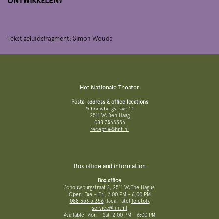
ONTWIKKELEN?
Tekst geluidsfragment: Simon Wouda
Het Nationale Theater
Postal address & office locations
Schouwburgstraat 10
2511 VA Den Haag
088 3565356
receptie@hnt.nl
Box office and information
Box office
Schouwburgstraat 8, 2511 VA The Hague
Open: Tue – Fri, 2:00 PM – 6:00 PM
088 356 5 356
(local rate)
Teletolk
service@hnt.nl
Available: Mon – Sat, 2:00 PM – 6:00 PM