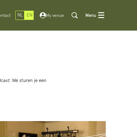
NL
EN
ntact
My venue
Menu
dcast
. We sturen je een