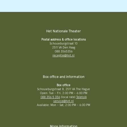
Het Nationale Theater
Postal address & office locations
Schouwburgstraat 10
2511 VA Den Haag
088 3565356
receptie@hnt.nl
Box office and information
Box office
Schouwburgstraat 8, 2511 VA The Hague
Open: Tue – Fri, 2:00 PM – 6:00 PM
088 356 5 356
(local rate)
Teletolk
service@hnt.nl
Available: Mon – Sat, 2:00 PM – 6:00 PM
More information