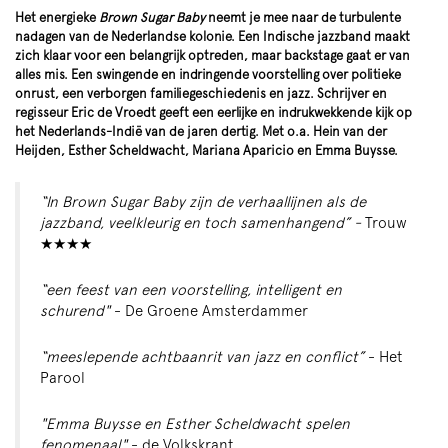
Het energieke
Brown Sugar Baby
neemt je mee naar de turbulente
nadagen van de Nederlandse kolonie. Een Indische jazzband maakt
zich klaar voor een belangrijk optreden, maar backstage gaat er van
alles mis. Een swingende en indringende voorstelling over politieke
onrust, een verborgen familiegeschiedenis en jazz. Schrijver en
regisseur Eric de Vroedt geeft een eerlijke en indrukwekkende kijk op
het Nederlands-Indië van de jaren dertig. Met o.a. Hein van der
Heijden, Esther Scheldwacht, Mariana Aparicio en Emma Buysse.
“In Brown Sugar Baby zijn de verhaallijnen als de
jazzband, veelkleurig en toch samenhangend” -
Trouw
★★★★
“een feest van een voorstelling, intelligent en
schurend"
- De Groene Amsterdammer
“meeslepende achtbaanrit van jazz en conflict”
- Het
Parool
"Emma Buysse en Esther Scheldwacht spelen
fenomenaal"
- de Volkskrant