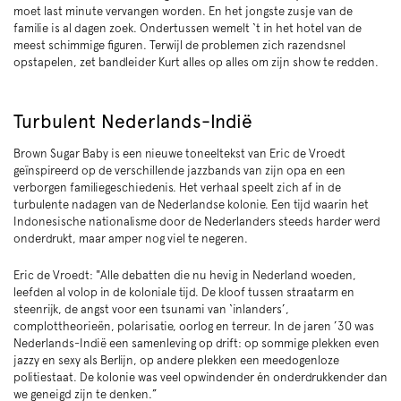
moet last minute vervangen worden. En het jongste zusje van de
familie is al dagen zoek. Ondertussen wemelt ‘t in het hotel van de
meest schimmige figuren. Terwijl de problemen zich razendsnel
opstapelen, zet bandleider Kurt alles op alles om zijn show te redden.
Turbulent Nederlands-Indië
Brown Sugar Baby is een nieuwe toneeltekst van Eric de Vroedt
geïnspireerd op de verschillende jazzbands van zijn opa en een
verborgen familiegeschiedenis. Het verhaal speelt zich af in de
turbulente nadagen van de Nederlandse kolonie. Een tijd waarin het
Indonesische nationalisme door de Nederlanders steeds harder werd
onderdrukt, maar amper nog viel te negeren.
Eric de Vroedt: "Alle debatten die nu hevig in Nederland woeden,
leefden al volop in de koloniale tijd. De kloof tussen straatarm en
steenrijk, de angst voor een tsunami van ‘inlanders’,
complottheorieën, polarisatie, oorlog en terreur. In de jaren ’30 was
Nederlands-Indië een samenleving op drift: op sommige plekken even
jazzy en sexy als Berlijn, op andere plekken een meedogenloze
politiestaat. De kolonie was veel opwindender én onderdrukkender dan
we geneigd zijn te denken.”