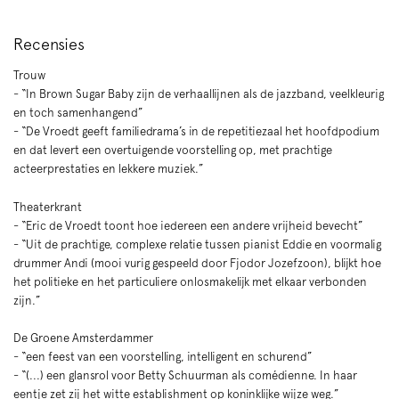
Recensies
Trouw
- “In Brown Sugar Baby zijn de verhaallijnen als de jazzband, veelkleurig
en toch samenhangend”
- “De Vroedt geeft familiedrama’s in de repetitiezaal het hoofdpodium
en dat levert een overtuigende voorstelling op, met prachtige
acteerprestaties en lekkere muziek.”
Zoom
in
Theaterkrant
- “Eric de Vroedt toont hoe iedereen een andere vrijheid bevecht”
- “Uit de prachtige, complexe relatie tussen pianist Eddie en voormalig
drummer Andi (mooi vurig gespeeld door Fjodor Jozefzoon), blijkt hoe
het politieke en het particuliere onlosmakelijk met elkaar verbonden
zijn.”
De Groene Amsterdammer
- “een feest van een voorstelling, intelligent en schurend”
- “(...) een glansrol voor Betty Schuurman als comédienne. In haar
eentje zet zij het witte establishment op koninklijke wijze weg.”