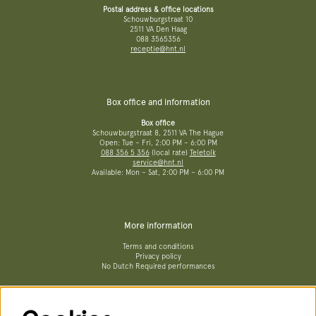
Postal address & office locations
Schouwburgstraat 10
2511 VA Den Haag
088 3565356
receptie@hnt.nl
Box office and information
Box office
Schouwburgstraat 8, 2511 VA The Hague
Open: Tue – Fri, 2:00 PM – 6:00 PM
088 356 5 356
(local rate)
Teletolk
service@hnt.nl
Available: Mon – Sat, 2:00 PM – 6:00 PM
More information
Terms and conditions
Privacy policy
No Dutch Required performances