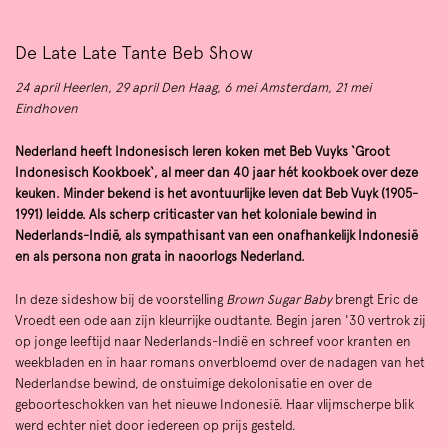
De Late Late Tante Beb Show
24 april Heerlen, 29 april Den Haag, 6 mei Amsterdam, 21 mei
Eindhoven
Nederland heeft Indonesisch leren koken met Beb Vuyks ‘Groot
Indonesisch Kookboek‘, al meer dan 40 jaar hét kookboek over deze
keuken. Minder bekend is het avontuurlijke leven dat Beb Vuyk (1905-
1991) leidde. Als scherp criticaster van het koloniale bewind in
Nederlands-Indië, als sympathisant van een onafhankelijk Indonesië
en als persona non grata in naoorlogs Nederland.
In deze sideshow bij de voorstelling
Brown Sugar Baby
brengt Eric de
Vroedt een ode aan zijn kleurrijke oudtante. Begin jaren '30 vertrok zij
Zoom
in
op jonge leeftijd naar Nederlands-Indië en schreef voor kranten en
weekbladen en in haar romans onverbloemd over de nadagen van het
Nederlandse bewind, de onstuimige dekolonisatie en over de
geboorteschokken van het nieuwe Indonesië. Haar vlijmscherpe blik
werd echter niet door iedereen op prijs gesteld.