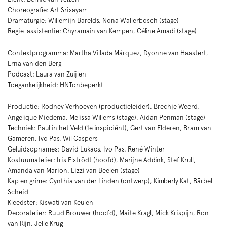
Choreografie: Art Srisayam
Dramaturgie: Willemijn Barelds, Nona Wallerbosch (stage)
Regie-assistentie: Chyramain van Kempen, Céline Amadi (stage)
Contextprogramma: Martha Villada Márquez, Dyonne van Haastert,
Erna van den Berg
Podcast: Laura van Zuijlen
Toegankelijkheid: HNTonbeperkt
Productie: Rodney Verhoeven (productieleider), Brechje Weerd,
Angelique Miedema, Melissa Willems (stage), Aidan Penman (stage)
Techniek: Paul in het Veld (1e inspiciënt), Gert van Elderen, Bram van
Gameren, Ivo Pas, Wil Caspers
Geluidsopnames: David Lukacs, Ivo Pas, René Winter
Kostuumatelier: Iris Elströdt (hoofd), Marijne Addink, Stef Krull,
Amanda van Marion, Lizzi van Beelen (stage)
Kap en grime: Cynthia van der Linden (ontwerp), Kimberly Kat, Bärbel
Scheid
Kleedster: Kiswati van Keulen
Decoratelier: Ruud Brouwer (hoofd), Maite Kragl, Mick Krispijn, Ron
van Rijn, Jelle Krug