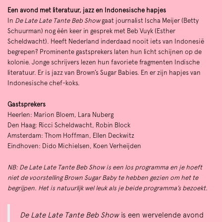
Een avond met literatuur, jazz en Indonesische hapjes
In
De Late Late Tante Beb Show
gaat journalist Ischa Meijer (Betty
Schuurman) nog één keer in gesprek met Beb Vuyk (Esther
Scheldwacht). Heeft Nederland inderdaad nooit iets van Indonesië
begrepen? Prominente gastsprekers laten hun licht schijnen op de
kolonie. Jonge schrijvers lezen hun favoriete fragmenten Indische
literatuur. Er is jazz van Brown’s Sugar Babies. En er zijn hapjes van
Indonesische chef-koks.
Gastsprekers
Heerlen: Marion Bloem, Lara Nuberg
Den Haag: Ricci Scheldwacht, Robin Block
Amsterdam: Thom Hoffman, Ellen Deckwitz
Eindhoven: Dido Michielsen, Koen Verheijden
NB: De Late Late Tante Beb Show is een los programma en je hoeft
niet de voorstelling Brown Sugar Baby te hebben gezien om het te
begrijpen. Het is natuurlijk wel leuk als je beide programma’s bezoekt.
De Late Late Tante Beb Show
is een wervelende avond