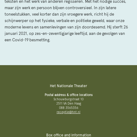
teksten en het werk van anderen regisseren. Met het nodige succes,
maar zijn werk en persoon blijven controversieel. In zijn latere
toneelstukken, veel korter dan zijn vroegere werk, richt hij de
schijnwerper op het fysieke, verbale en politieke geweld, waar onze
moderne levens en samenlevingen van zijn doordesemd. Hij sterft 26
januari 2021, op zes-en-zeventigjarige leeftijd, aan de gevolgen van
een Covid-19 besmetting.
Het Nationale Theater
Postal address & office locations
Schouwburgstraat 10
2511 VA Den Haag
088 3565356
receptie@hnt.nl
Box office and information