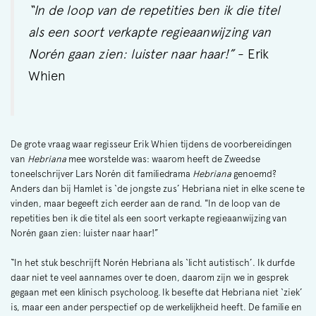
“In de loop van de repetities ben ik die titel
als een soort verkapte regieaanwijzing van
Norén gaan zien: luister naar haar!”
- Erik
Whien
De grote vraag waar regisseur Erik Whien tijdens de voorbereidingen
van
Hebriana
mee worstelde was: waarom heeft de Zweedse
toneelschrijver Lars Norén dit familiedrama
Hebriana
genoemd?
Anders dan bij Hamlet is ‘de jongste zus’ Hebriana niet in elke scene te
vinden, maar begeeft zich eerder aan de rand. "In de loop van de
repetities ben ik die titel als een soort verkapte regieaanwijzing van
Norén gaan zien: luister naar haar!”
“In het stuk beschrijft Norén Hebriana als ‘licht autistisch’. Ik durfde
daar niet te veel aannames over te doen, daarom zijn we in gesprek
gegaan met een klinisch psycholoog. Ik besefte dat Hebriana niet ‘ziek’
is, maar een ander perspectief op de werkelijkheid heeft. De familie en