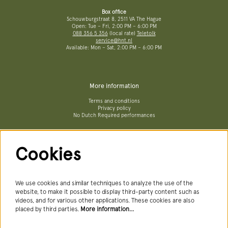
Box office
Schouwburgstraat 8, 2511 VA The Hague
Open: Tue – Fri, 2:00 PM – 6:00 PM
088 356 5 356
(local rate)
Teletolk
service@hnt.nl
Available: Mon – Sat, 2:00 PM – 6:00 PM
More information
Terms and conditions
Privacy policy
No Dutch Required performances
Cookies
Follow us
We use cookies and similar techniques to analyze the use of the
website, to make it possible to display third-party content such as
videos, and for various other applications. These cookies are also
Newsletter
placed by third parties.
More information…