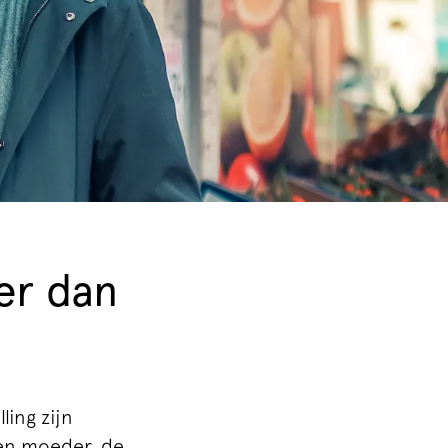
er dan
ling zijn
gen moeder, de