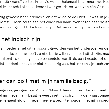
nesië kwam,'' vertelt Eric. ''Ze was er helemaal klaar mee, met Ned
jks Indisch koken: ze kende twee gerechten, waarvan één Chinees 
rug geweest naar Indonesië, en dat wilde ze ook niet. Er was altijd
omst. ''Toch zei ze aan het einde van haar leven tegen haar dokters
nder meegaand Indisch vrouwtje’. Dat was voor mij een soort eyeo
 het Indisch zijn
cs moeder is het uitgangspunt geworden van het onderzoek en de 
el haar leven lang heeft ze niet bezig willen zijn met Indisch zijn, ma
ankomt, is ze bang dat ze behandeld wordt als een tweede- of de
at, ondanks dat ze er niet mee bezig was, het Indisch zijn toch zo
er dan ooit met mijn familie bezig.''
 eigen zeggen geen
familyman
. ''Maar ik ben nu meer dan ooit met mi
eel mijn leven lang bezig geweest met Indisch zijn. Ik denk juist omg
Z
de gelegenheid om mezelf heel erg bezig te houden met mijn moede
in