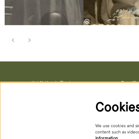
Het Nationale Theater
Box offi
Postal address & office locations
Box office
Schouwburgstraat 10
Schouwburg
2511 VA Den Haag
Open: Tue 
Cookie
088 3565356
088 356 5
receptie@hnt.nl
service@hn
Available:
We use cookies and sim
content such as videos
information…