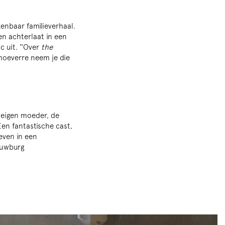
?
kenbaar familieverhaal.
en achterlaat in een
c uit. ''Over
the
hoeverre neem je die
n eigen moeder, de
Een fantastische cast,
even in een
houwburg