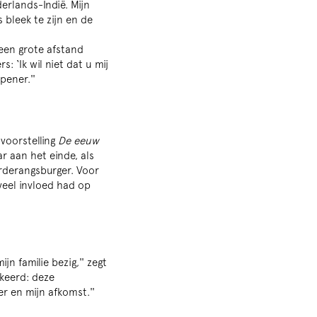
erlands-Indië. Mijn
bleek te zijn en de
 een grote afstand
: ‘Ik wil niet dat u mij
pener.''
voorstelling
De eeuw
ar aan het einde, als
rderangsburger. Voor
veel invloed had op
jn familie bezig,'' zegt
ekeerd: deze
oom
r en mijn afkomst.''