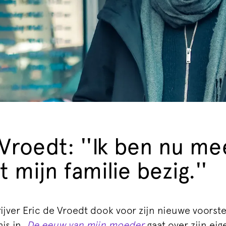
 Vroedt: ''Ik ben nu me
 mijn familie bezig.''
ijver Eric de Vroedt dook voor zijn nieuwe voorstel
is in.
De eeuw van mijn moeder
gaat over zijn ei