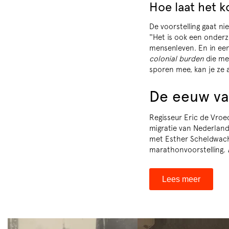
Hoe laat het k
De voorstelling gaat n
''Het is ook een onderz
mensenleven. En in een f
colonial burden
die me
sporen mee, kan je ze 
De eeuw va
Regisseur Eric de Vroed
migratie van Nederland
met Esther Scheldwacht
marathonvoorstelling.
Lees meer
Skip