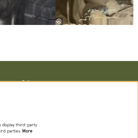
Follow us
Newsletter
 display third-party
ird parties.
More
SIGN UP NEWSLETTER