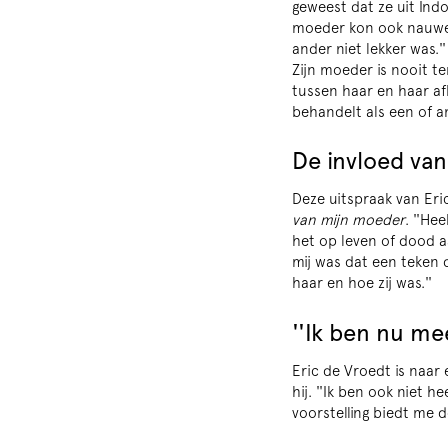
geweest dat ze uit Indo
moeder kon ook nauweli
ander niet lekker was.''
Zijn moeder is nooit te
tussen haar en haar afk
behandelt als een of a
De invloed van
Deze uitspraak van Eri
van mijn moeder
. ''He
het op leven of dood a
mij was dat een teken d
haar en hoe zij was.''
''Ik ben nu me
Eric de Vroedt is naar
hij. ''Ik ben ook niet h
Zoom
voorstelling biedt me 
in