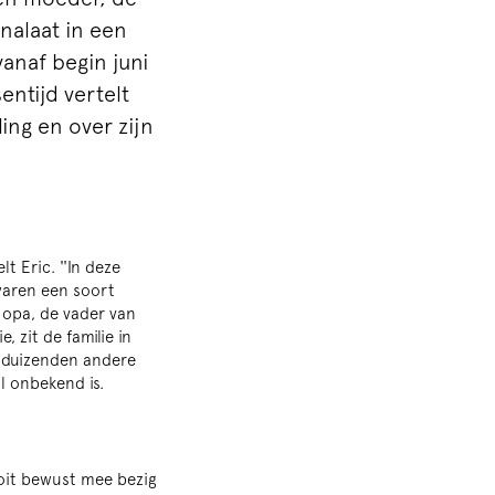
nalaat in een
vanaf begin juni
entijd vertelt
ling en over zijn
t Eric. ''In deze
waren een soort
 opa, de vader van
 zit de familie in
rdduizenden andere
al onbekend is.
oit bewust mee bezig