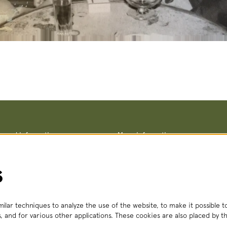
ce and information
More information
Terms and conditions
straat 8, 2511 VA The Hague
Privacy policy
– Fri, 2:00 PM – 6:00 PM
No Dutch Required performances
s
 356
(local rate)
Teletolk
t.nl
 Mon – Sat, 2:00 PM – 6:00 PM
ilar techniques to analyze the use of the website, to make it possible to
, and for various other applications. These cookies are also placed by th