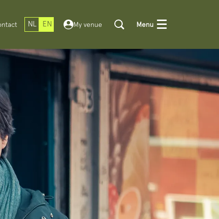
NL
EN
ntact
My venue
Menu