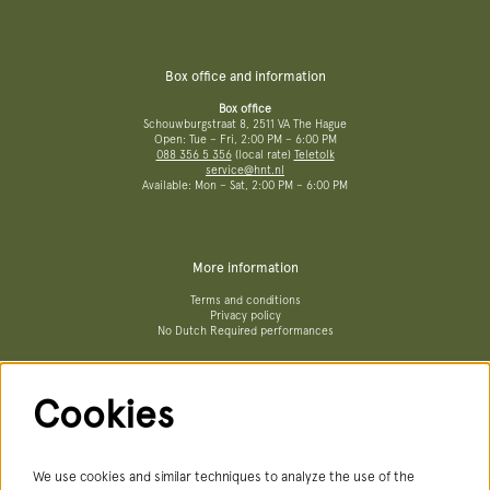
Box office and information
Box office
Schouwburgstraat 8, 2511 VA The Hague
Open: Tue – Fri, 2:00 PM – 6:00 PM
088 356 5 356
(local rate)
Teletolk
service@hnt.nl
Available: Mon – Sat, 2:00 PM – 6:00 PM
More information
Terms and conditions
Privacy policy
No Dutch Required performances
Cookies
Follow us
We use cookies and similar techniques to analyze the use of the