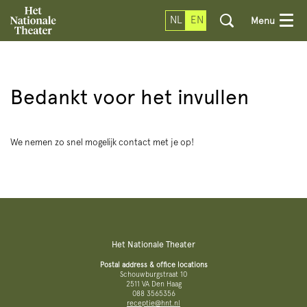
NL
EN
Menu
Bedankt voor het invullen
We nemen zo snel mogelijk contact met je op!
Het Nationale Theater
Postal address & office locations
Schouwburgstraat 10
2511 VA Den Haag
088 3565356
receptie@hnt.nl