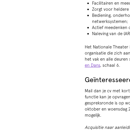
Facilitairen en me
Zorgt voor heldere
Bediening, onderhou
netwerksystemen;
Actief meedenken o
Naleving van de (A
Het Nationale Theater 
organisatie die zich aa
het vak en alle deuren
en Dans
, schaal 6.
Geïnteresseer
Mail dan je cv met kort
functie kan je opvrage
gespreksronde is op wo
oktober en woensdag 23
mogelijk.
Acquisitie naar aanleid