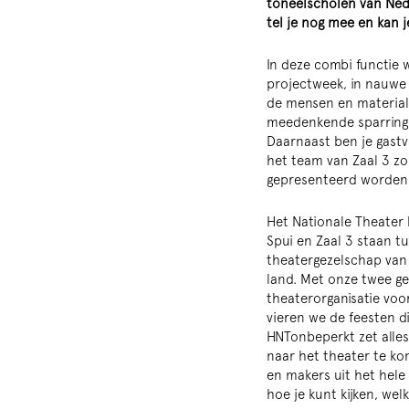
toneelscholen van Nede
tel je nog mee en kan 
In deze combi functie 
projectweek, in nauwe
de mensen en materiale
meedenkende sparringpa
Daarnaast ben je gastv
het team van Zaal 3 zo
gepresenteerd worden
Het Nationale Theater h
Spui en Zaal 3 staan t
theatergezelschap van
land. Met onze twee ge
theaterorganisatie voor
vieren we de feesten di
HNTonbeperkt zet alles
naar het theater te k
en makers uit het hele
hoe je kunt kijken, we