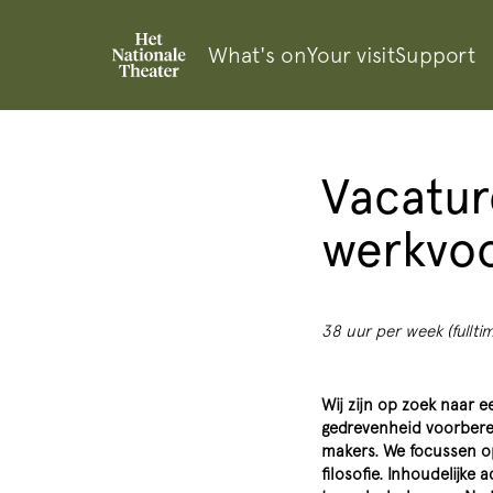
What's on
Your visit
Support
Vacatur
werkvoo
38 uur per week (fullti
Wij zijn op zoek naar e
gedrevenheid voorberei
makers. We focussen o
filosofie. Inhoudelijk