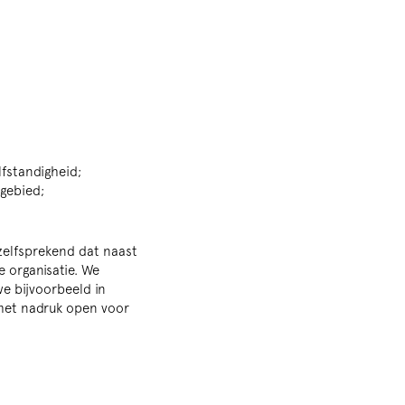
fstandigheid;
kgebied;
nzelfsprekend dat naast
 organisatie. We
we bijvoorbeeld in
 met nadruk open voor