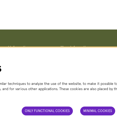
ce and information
More information
Terms and conditions
straat 8, 2511 VA The Hague
Privacy policy
– Fri, 2:00 PM – 6:00 PM
No Dutch Required performances
s
 356
(local rate)
Teletolk
t.nl
 Mon – Sat, 2:00 PM – 6:00 PM
ilar techniques to analyze the use of the website, to make it possible to
, and for various other applications. These cookies are also placed by th
ONLY FUNCTIONAL COOKIES
MINIMAL COOKIES