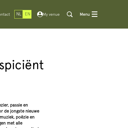
NL
EN
ntact
My venue
Menu
spiciënt
zier, passie en
or de jongste nieuwe
muziek, poëzie en
gen met alle