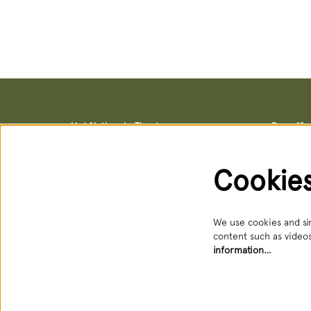
Het Nationale Theater
Box offi
Postal address & office locations
Box office
Schouwburgstraat 10
Schouwburg
2511 VA Den Haag
Open: Tue 
Cookie
088 3565356
088 356 5
receptie@hnt.nl
service@hn
Available:
We use cookies and sim
content such as videos
information…