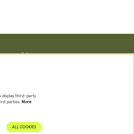
Follow us
Newsletter
 display third-party
ird parties.
More
SIGN UP NEWSLETTER
ALL COOKIES
This site is protected by reCAPTCHA, data processing occurs in accordance with
the
Cloud Data Processing Addendum
of Google.