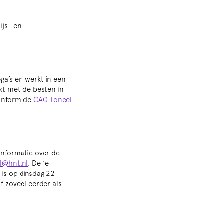
ijs- en
ga’s en werkt in een
rkt met de besten in
conform de
CAO Toneel
informatie over de
l@hnt.nl
. De 1e
is op dinsdag 22
 zoveel eerder als