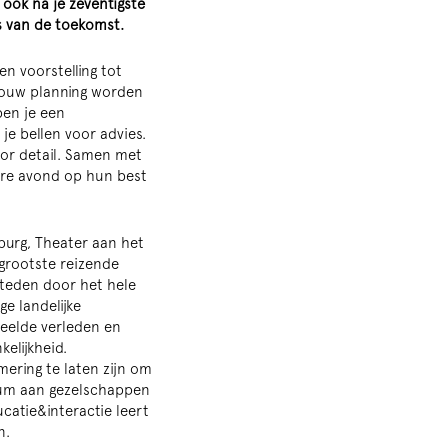
ook na je zeventigste
rs van de toekomst.
n voorstelling tot
jouw planning worden
ben je een
e bellen voor advies.
oor detail. Samen met
dere avond op hun best
wburg, Theater aan het
 grootste reizende
steden door het hele
e landelijke
deelde verleden en
elijkheid.
ering te laten zijn om
ium aan gezelschappen
catie&interactie leert
n.