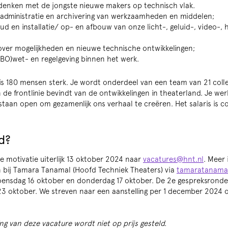
edenken met de jongste nieuwe makers op technisch vlak.
 administratie en archivering van werkzaamheden en middelen;
d en installatie/ op- en afbouw van onze licht-, geluid-, video-, h
ver mogelijkheden en nieuwe technische ontwikkelingen;
RBO)wet- en regelgeving binnen het werk.
is 180 mensen sterk. Je wordt onderdeel van een team van 21 colle
n de frontlinie bevindt van de ontwikkelingen in theaterland. Je we
 staan open om gezamenlijk ons verhaal te creëren. Het salaris is 
d?
e motivatie uiterlijk 13 oktober 2024 naar
vacatures@hnt.nl
. Meer 
n bij Tamara Tanamal (Hoofd Techniek Theaters) via
tamaratanama
ensdag 16 oktober en donderdag 17 oktober. De 2e gespreksronde 
 oktober. We streven naar een aanstelling per 1 december 2024 of
ing van deze vacature wordt niet op prijs gesteld.