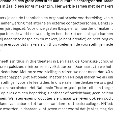
rland en een grote diversiteit aan culturele achtergronden. Maar 
je in Zaal 3 een jonge maker zijn. Hier werk je samen met de make
werk je aan de technische en organisatorische voorbereiding, van ee
 samenwerking met interne en externe contactpersonen. Dankzij 
n juist ingezet. Voor onze gasten (bespeler of huurder of maker) 
rtner. Je werkt nauwkeurig en bent betrokken, collega's kunnen j
rij naar onze bespelers en makers, je bent creatief, en hebt oog v
rg je ervoor dat makers zich thuis voelen en de voorstellingen ie
.
eeft zijn thuis in drie theaters in Den Haag: de Koninklijke Schou
ussen paleizen, ministeries en volksbuurten. Daarnaast zijn we het
 Nederland. Met onze voorstellingen reizen we naar meer dan 40 
zelschappen (Het Nationale Theater en HNTjong) maken we als enig
stellingen voor alle leeftijden. In onze zalen herdenken we ons ge
e ons verbinden. Het Nationale Theater geeft prioriteit aan toegank
 op alles om een beperking, zichtbaar of onzichtbaar, geen belemm
omen. We laten eigen producties zien, maar we geven ook een pod
 land: van cabaret tot toneel, van dans tot theatercolleges. HNTedu
lke woorden je daaraan kunt geven maar vooral dat je álles mag zie