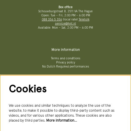
Box office
Schouwburgstraat 8, 2511 VA The Hague
Open: Tue – Fri, 2:00 PM – 6:00 PM
088 356 5 356
(local rate)
Teletolk
service@hnt.nl
Available: Mon – Sat, 2:00 PM – 6:00 PM
More information
Terms and conditions
Privacy policy
No Dutch Required performances
Cookies
Follow us
We use cookies and similar techniques to analyze the use of the
website, to make it possible to display third-party content such as
videos, and for various other applications. These cookies are also
Newsletter
placed by third parties.
More information…