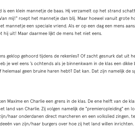
 is een klein mannetje de baas. Hij verzamelt op het strand schatt
Van mij!" roept het mannetje dan blij. Maar hoewel vanuit grote h
et mannetje een speciale vriend. Als er op een dag een mens aanspo
pt hij uit! Maar daarmee lijkt de mens het niet eens.
ns geklop gehoord tijdens de rekenles? Of zacht gesnurk dat uit he
b je wel eens ’s ochtends als je binnenkwam in de klas een dikke b
lf helemaal geen bruine haren hebt? Dat kan. Dat zijn namelijk de 
ken Maxime en Charlie een grens in de klas. De ene helft van de kla
t land van Charlie. Zij volgen namelijk de "premieropleiding" en 
t zijn/haar onderdanen direct marcheren en een volkslied zingen, t
 ideeën van zijn/haar burgers over hoe zij het land willen inrichten.