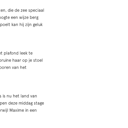
en, die de zee speciaal
oogte een wijze berg
elt kan hij zijn geluk
t plafond leek te
ruine haar op je stoel
sporen van het
s is nu het land van
lopen deze middag stage
erwijl Maxime in een