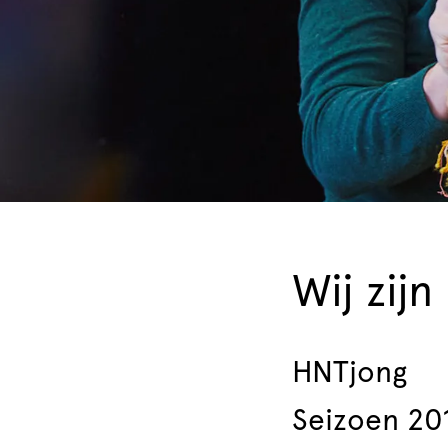
Zoom
in
Wij zij
HNTjong
Seizoen 20