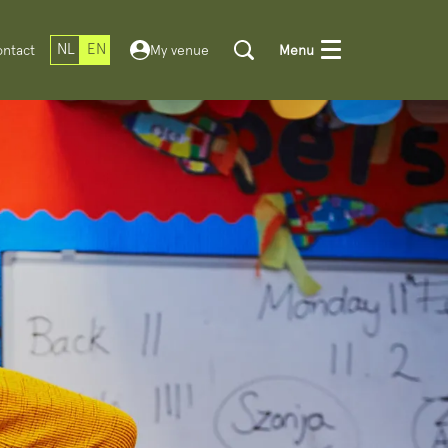
NL
EN
ntact
My venue
Menu