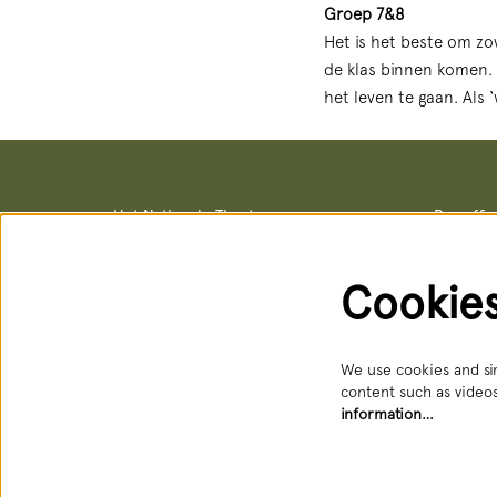
Groep 7&8
Het is het beste om zov
de klas binnen komen. 
het leven te gaan. Als ‘
Het Nationale Theater
Box offi
Postal address & office locations
Box office
Schouwburgstraat 10
Schouwburg
2511 VA Den Haag
Open: Tue 
Cookie
088 3565356
088 356 5
receptie@hnt.nl
service@hn
Available:
We use cookies and sim
content such as videos
information…