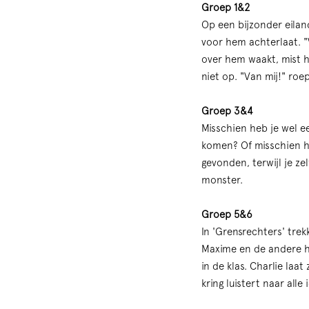
Groep 1&2
Op een bijzonder eiland
voor hem achterlaat. "
over hem waakt, mist h
niet op. "Van mij!" roe
Groep 3&4
Misschien heb je wel ee
komen? Of misschien he
gevonden, terwijl je ze
monster.
Groep 5&6
In 'Grensrechters' trek
Maxime en de andere he
in de klas. Charlie laa
kring luistert naar alle