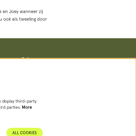
ck en Joey wanneer zij
u ook als tweeling door
Follow us
Newsletter
 display third-party
ird parties.
More
SIGN UP NEWSLETTER
ALL COOKIES
This site is protected by reCAPTCHA, data processing occurs in accordance with