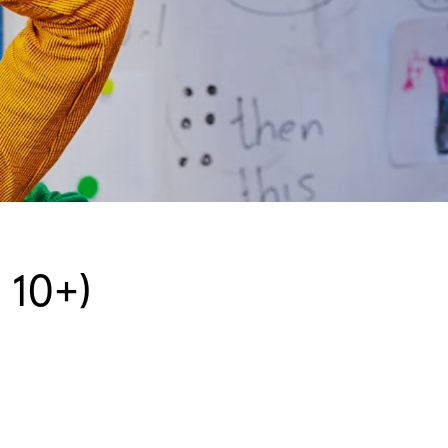
Zoom
in
 10+)