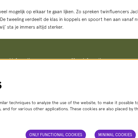
eel mogelijk op elkaar te gaan lijken. Zo spreken twinfluencers Ja
De tweeling verdeelt de klas in koppels en spoort hen aan vanaf n
wij’ sta je immers altijd sterker.
ce and information
More information
Terms and conditions
straat 8, 2511 VA The Hague
Privacy policy
– Fri, 2:00 PM – 6:00 PM
No Dutch Required performances
s
 356
(local rate)
Teletolk
t.nl
 Mon – Sat, 2:00 PM – 6:00 PM
ilar techniques to analyze the use of the website, to make it possible to
, and for various other applications. These cookies are also placed by th
ONLY FUNCTIONAL COOKIES
MINIMAL COOKIES