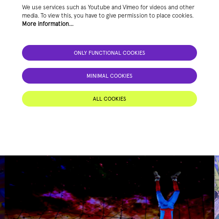
We use services such as Youtube and Vimeo for videos and other
media. To view this, you have to give permission to place cookies.
More information…
ONLY FUNCTIONAL COOKIES
MINIMAL COOKIES
ALL COOKIES
Skip