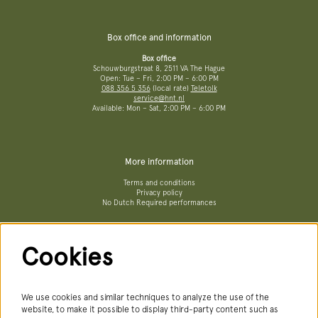
Box office and information
Box office
Schouwburgstraat 8, 2511 VA The Hague
Open: Tue – Fri, 2:00 PM – 6:00 PM
088 356 5 356
(local rate)
Teletolk
service@hnt.nl
Available: Mon – Sat, 2:00 PM – 6:00 PM
More information
Terms and conditions
Privacy policy
No Dutch Required performances
Cookies
Follow us
We use cookies and similar techniques to analyze the use of the
website, to make it possible to display third-party content such as