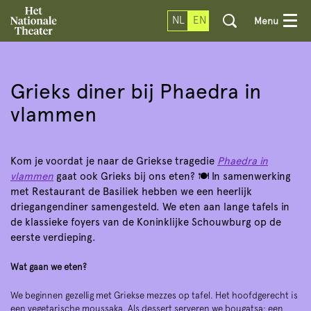
Zoom
in
NL
EN
Menu
Grieks diner bij Phaedra in
vlammen
Kom je voordat je naar de Griekse tragedie
Phaedra in
vlammen
gaat ook Grieks bij ons eten? 🍽️ In samenwerking
met Restaurant de Basiliek hebben we een heerlijk
driegangendiner samengesteld. We eten aan lange tafels in
de klassieke foyers van de Koninklijke Schouwburg op de
eerste verdieping.
Wat gaan we eten?
We beginnen gezellig met Griekse mezzes op tafel. Het hoofdgerecht is
een vegetarische moussaka. Als dessert serveren we bougatsa: een