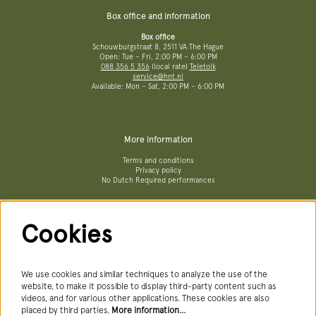
Box office and information
Box office
Schouwburgstraat 8, 2511 VA The Hague
Open: Tue – Fri, 2:00 PM – 6:00 PM
088 356 5 356
(local rate)
Teletolk
service@hnt.nl
Available: Mon – Sat, 2:00 PM – 6:00 PM
More information
Terms and conditions
Privacy policy
No Dutch Required performances
Cookies
Follow us
We use cookies and similar techniques to analyze the use of the
website, to make it possible to display third-party content such as
videos, and for various other applications. These cookies are also
Newsletter
placed by third parties.
More information…