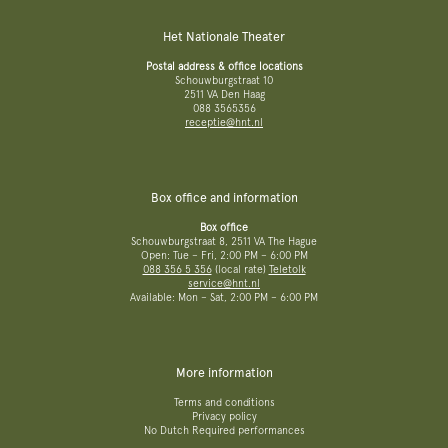
Het Nationale Theater
Postal address & office locations
Schouwburgstraat 10
2511 VA Den Haag
088 3565356
receptie@hnt.nl
Box office and information
Box office
Schouwburgstraat 8, 2511 VA The Hague
Open: Tue – Fri, 2:00 PM – 6:00 PM
088 356 5 356
(local rate)
Teletolk
service@hnt.nl
Available: Mon – Sat, 2:00 PM – 6:00 PM
More information
Terms and conditions
Privacy policy
No Dutch Required performances