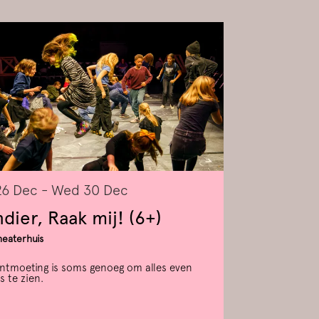
26 Dec
-
Wed 30 Dec
dier, Raak mij! (6+)
heaterhuis
ntmoeting is soms genoeg om alles even
s te zien.