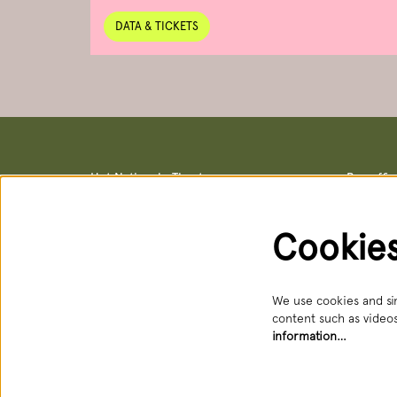
DATA & TICKETS
Het Nationale Theater
Box offi
Postal address & office locations
Box office
Schouwburgstraat 10
Schouwburg
2511 VA Den Haag
Open: Tue 
Cookie
088 3565356
088 356 5
receptie@hnt.nl
service@hn
Available:
We use cookies and sim
content such as videos
information…