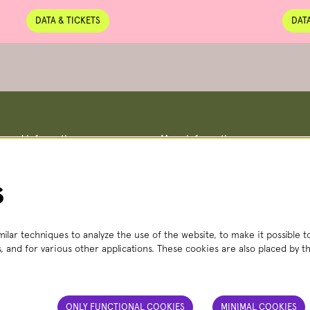
DATA & TICKETS
DATA
ce and information
More information
Terms and conditions
straat 8, 2511 VA The Hague
Privacy policy
– Fri, 2:00 PM – 6:00 PM
No Dutch Required performances
s
 356
(local rate)
Teletolk
t.nl
 Mon – Sat, 2:00 PM – 6:00 PM
ilar techniques to analyze the use of the website, to make it possible to
, and for various other applications. These cookies are also placed by th
ONLY FUNCTIONAL COOKIES
MINIMAL COOKIES