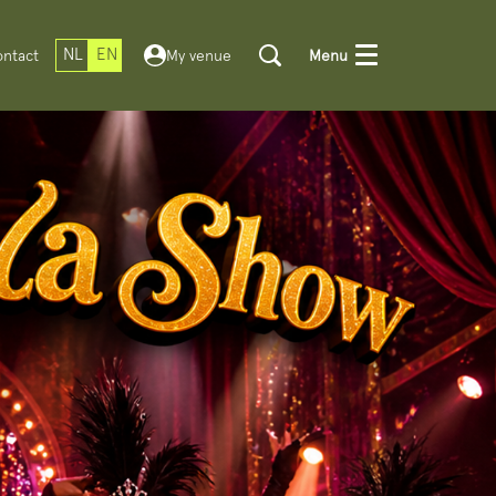
NL
EN
ntact
My venue
Menu