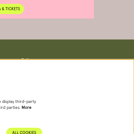
 & TICKETS
Follow us
Newsletter
 display third-party
ird parties.
More
SIGN UP NEWSLETTER
ALL COOKIES