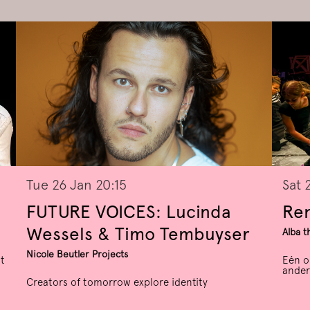
Tue 26 Jan
20:15
Sat 
FUTURE VOICES: Lucinda
Ren
Wessels & Timo Tembuyser
Alba t
Nicole Beutler Projects
t
Eén o
ander
Creators of tomorrow explore identity