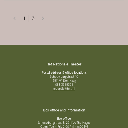
1
3
Het Nationale Theater
Postal address & office locations
Schouwburgstraat 10
2511 VA Den Haag
088 3565356
receptie@hnt.nl
Box office and information
Box office
Schouwburgstraat 8, 2511 VA The Hague
Open: Tue – Fri, 2:00 PM – 6:00 PM