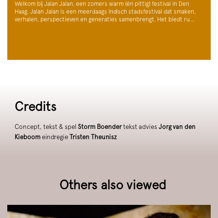
Welkom bij Jalan Jalan, een zomers warm (én pittig) festival in Den
Haag. Jalan Jalan is een meerdaags Indisch stadsfestival dat smaken,
verhalen, perspectieven en generaties samenbrengt. Het biedt ru…
Credits
Concept, tekst & spel
Storm Boender
tekst advies
Jorg van den
Kieboom
eindregie
Tristen Theunisz
Others also viewed
Skip