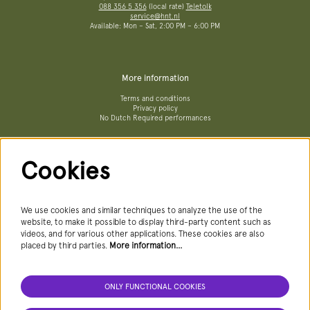
088 356 5 356
(local rate)
Teletolk
service@hnt.nl
Available: Mon – Sat, 2:00 PM – 6:00 PM
More information
Terms and conditions
Privacy policy
No Dutch Required performances
Cookies
Follow us
We use cookies and similar techniques to analyze the use of the
website, to make it possible to display third-party content such as
videos, and for various other applications. These cookies are also
Newsletter
placed by third parties.
More information…
ONLY FUNCTIONAL COOKIES
SIGN UP NEWSLETTER