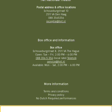
Postal address & office locations
Schouwburgstraat 10
2511 VA Den Haag
088 3565356
receptie@hnt.nl
Box office and information
Box office
Schouwburgstraat 8, 2511 VA The Hague
Open: Tue – Fri, 2:00 PM – 6:00 PM
088 356 5 356
(local rate)
Teletolk
service@hnt.nl
Available: Mon – Sat, 2:00 PM – 6:00 PM
More information
Terms and conditions
Privacy policy
No Dutch Required performances