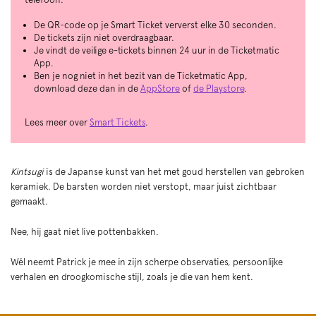
De QR-code op je Smart Ticket ververst elke 30 seconden.
De tickets zijn niet overdraagbaar.
Je vindt de veilige e-tickets binnen 24 uur in de Ticketmatic
App.
Ben je nog niet in het bezit van de Ticketmatic App,
download deze dan in de
AppStore
of
de Playstore
.
Lees meer over
Smart Tickets
.
Kintsugi
is de Japanse kunst van het met goud herstellen van gebroken
keramiek. De barsten worden niet verstopt, maar juist zichtbaar
gemaakt.
Nee, hij gaat niet live pottenbakken.
Wél neemt Patrick je mee in zijn scherpe observaties, persoonlijke
verhalen en droogkomische stijl, zoals je die van hem kent.