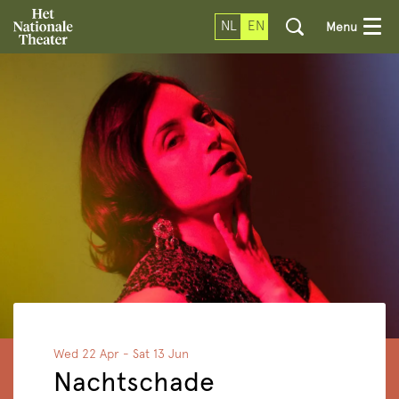
NL
EN
Menu
Wed 22 Apr
-
Sat 13 Jun
Nachtschade