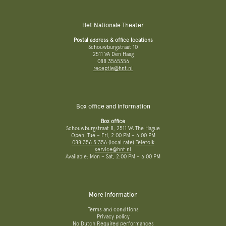
Het Nationale Theater
Postal address & office locations
Schouwburgstraat 10
2511 VA Den Haag
088 3565356
receptie@hnt.nl
Box office and information
Box office
Schouwburgstraat 8, 2511 VA The Hague
Open: Tue – Fri, 2:00 PM – 6:00 PM
088 356 5 356
(local rate)
Teletolk
service@hnt.nl
Available: Mon – Sat, 2:00 PM – 6:00 PM
More information
Terms and conditions
Privacy policy
No Dutch Required performances