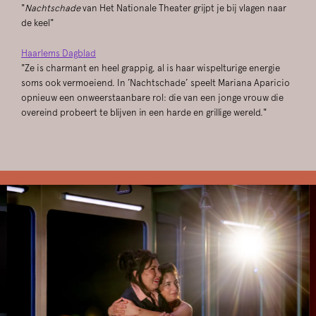
"
Nachtschade
van Het Nationale Theater grijpt je bij vlagen naar
de keel"
Haarlems Dagblad
"Ze is charmant en heel grappig, al is haar wispelturige energie
soms ook vermoeiend. In ’Nachtschade’ speelt Mariana Aparicio
opnieuw een onweerstaanbare rol: die van een jonge vrouw die
overeind probeert te blijven in een harde en grillige wereld."
Skip