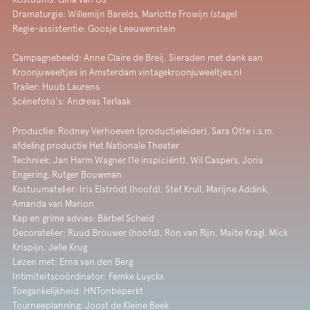
Dramaturgie: Willemijn Barelds, Marlotte Frowijn (stage)
Regie-assistentie: Goosje Leeuwenstein
Campagnebeeld: Anne Claire de Breij. Sieraden met dank aan
Kroonjuweeltjes in Amsterdam vintagekroonjuweeltjes.nl
Trailer: Huub Laurens
Scènefoto's: Andreas Terlaak
Productie: Rodney Verhoeven (productieleider), Sara Otte i.s.m.
afdeling productie Het Nationale Theater
Techniek: Jan Harm Wagner (1e inspiciënt), Wil Caspers, Joris
Engering, Rutger Bouwman
Kostuumatelier: Iris Elströdt (hoofd), Stef Krull, Marijne Addink,
Amanda van Marion
Kap en grime advies: Bärbel Scheid
Decoratelier: Ruud Brouwer (hoofd), Ron van Rijn, Maite Kragl, Mick
Krispijn, Jelle Krug
Lezen met: Erna van den Berg
Intimiteitscoördinator: Femke Luyckx
Toegankelijkheid: HNTonbeperkt
Tourneeplanning: Joost de Kleine Beek