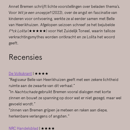
Annet Bremen schrijft lichte voorstellingen over beladen thema’s.
Voor
Wil je een snoepje?
(2022), over de angst en fascinatie van
kinderen voor ontvoering, werkte ze al eerder samen met Belle
van Heerikhuizen. Afgelopen seizoen schreef ze het bejubelde
F*ck Lolita
(★★★★★) voor Het Zuidelijk Toneel, waarin talloze
verkrachtingsmythes worden ontkracht en ze Lolita het woord
geeft.
Recensies
De Volkskrant
| ★★★★
“Regisseur Belle van Heerikhuizen geeft met een zekere lichtheid
ruimte aan de zwaarte van dit verhaal.”
“In
Nachtschade
gebruikt Bremen vooral dialogen met korte
zinnen en bouwt ze spanning op door wat er niet gezegd, maar wel
gevoeld wordt.”
"zinnen van Bremen grijpen je meteen en raken aan diepe,
herkenbare verlangens of angsten."
Zoom
in
NRC Handelsblad
| ★★★★