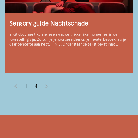
Sensory guide Nachtschade
In dit document kun je lezen wat de prikkelrijke momenten in de
voorstelling zijn. Zo kun je je voorbereiden op je theaterbezoek, als je
daar behoefte aan hebt. N.B. Onderstaande tekst bevat inho…
1
4