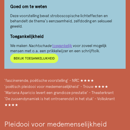
Goed om te weten
Deze voorstelling bevat stroboscopische lichteffecten en
behandelt de thema's eenzaamheid, zelfdoding en seksueel
geweld.
Toegankelijkheid
We maken
Nachtschade
toegankelijk
voor zoveel mogelijk
mensen met o.a. een prikkelwijzer en een schrijftolk.
BEKIJK TOEGANKELIJKHEID
'fascinerende, poëtische voorstelling' - NRC ★★★★
'poëtisch pleidooi voor medemenselijkheid' - Trouw ★★★★
'Mariana Aparicio levert een grandioze prestatie' - Theaterkrant
'De zussendynamiek is het ontroerendst in het stuk' - Volkskrant
★★★★
Pleidooi voor medemenselijkheid