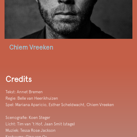
Chiem Vreeken
Credits
Tekst: Annet Bremen
Regie: Belle van Heerikhuizen
Spel: Mariana Aparicio, Esther Scheldwacht, Chiem Vreeken
Scenografie: Koen Steger
Licht: Tim van 't Hof, Jaan Smit (stage)
Muziek: Tessa Rose Jackson
Kostuums: Gina van Os