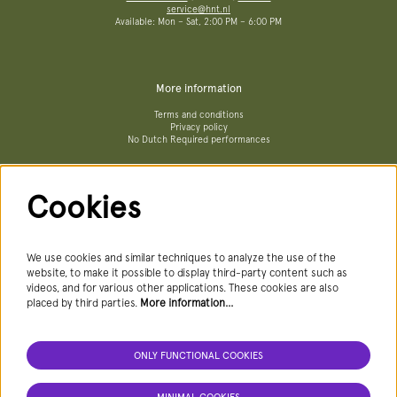
service@hnt.nl
Available: Mon – Sat, 2:00 PM – 6:00 PM
More information
Terms and conditions
Privacy policy
No Dutch Required performances
Cookies
Follow us
We use cookies and similar techniques to analyze the use of the
website, to make it possible to display third-party content such as
videos, and for various other applications. These cookies are also
Newsletter
placed by third parties.
More information…
ONLY FUNCTIONAL COOKIES
SIGN UP NEWSLETTER