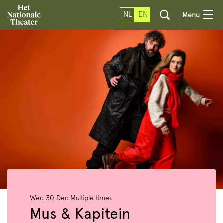
NL
EN
Menu
Wed 30 Dec
Multiple times
Mus & Kapitein