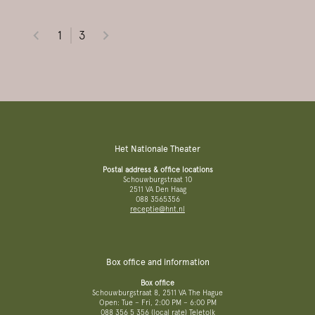
1
3
Het Nationale Theater
Postal address & office locations
Schouwburgstraat 10
2511 VA Den Haag
088 3565356
receptie@hnt.nl
Box office and information
Box office
Schouwburgstraat 8, 2511 VA The Hague
Open: Tue – Fri, 2:00 PM – 6:00 PM
088 356 5 356
(local rate)
Teletolk