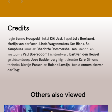
Credits
regie
Benno Hoogveld
| tekst
Kiki Jaski
| spel
Julie Boellaard,
Martijn van der Veen, Linda Wagenmakers, Kes Blans, Bo
Kamphues
| muziek
Charlotte Dommershausen
| decor- en
kostuums
Paul Boereboom
| lichtontwerp
Bart van den Heuvel
|
geluidsontwerp
Joey Buddenberg
| fight director
Karel Simons
|
techniek
Martijn Passchier, Roland Lemlijn
| beeld
Annemieke van
der Togt
Others also viewed
Skip