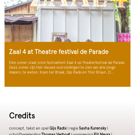
Zaal 4 at Theatre festival de Parade
Elke zomer staat onze festivaltent Zaal 4 op Theaterfestival de Parade.
Deze zomer zijn hier nieuwe voorstellingen te zien van drie jonge
makers, te weten: Koen ter Braak, Gijs Radix en Thor Braun. Zi…
Credits
concept, tekst en spel
Gijs Radix
| regie
Sasha Kurensky
|
schrijfbegeleiding
Thomas Verbogt
| vormgeving
Pit Meurs
|