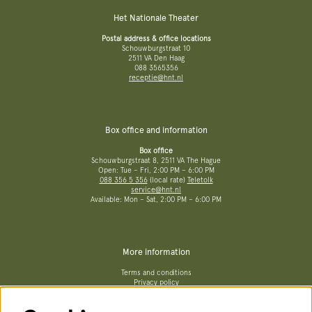
Het Nationale Theater
Postal address & office locations
Schouwburgstraat 10
2511 VA Den Haag
088 3565356
receptie@hnt.nl
Box office and information
Box office
Schouwburgstraat 8, 2511 VA The Hague
Open: Tue – Fri, 2:00 PM – 6:00 PM
088 356 5 356
(local rate)
Teletolk
service@hnt.nl
Available: Mon – Sat, 2:00 PM – 6:00 PM
More information
Terms and conditions
Privacy policy
No Dutch Required performances