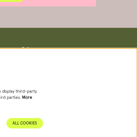
Follow us
Newsletter
 display third-party
ird parties.
More
SIGN UP NEWSLETTER
ALL COOKIES
This site is protected by reCAPTCHA, data processing occurs in accordance with
the
Cloud Data Processing Addendum
of Google.