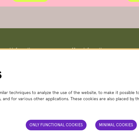
ce and information
More information
Terms and conditions
straat 8, 2511 VA The Hague
Privacy policy
– Fri, 2:00 PM – 6:00 PM
No Dutch Required performances
s
 356
(local rate)
Teletolk
t.nl
 Mon – Sat, 2:00 PM – 6:00 PM
ilar techniques to analyze the use of the website, to make it possible to
, and for various other applications. These cookies are also placed by th
ONLY FUNCTIONAL COOKIES
MINIMAL COOKIES