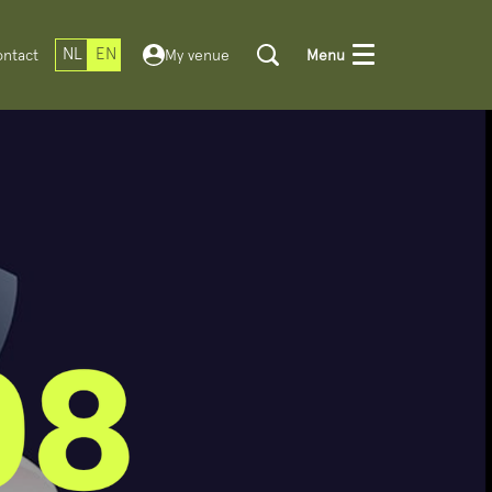
NL
EN
ntact
My venue
Menu