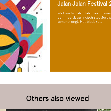
Jalan Jalan Festival
Welkom bij Jalan Jalan, een zomers 
een meerdaags Indisch stadsfestiv
samenbrengt. Het biedt ru…
Others also viewed