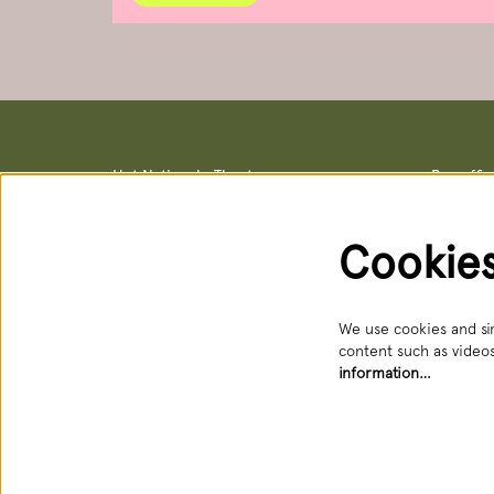
Het Nationale Theater
Box offi
Postal address & office locations
Box office
Schouwburgstraat 10
Schouwburg
2511 VA Den Haag
Open: Tue 
Cookie
088 3565356
088 356 5
receptie@hnt.nl
service@hn
Available:
We use cookies and sim
content such as videos
information…