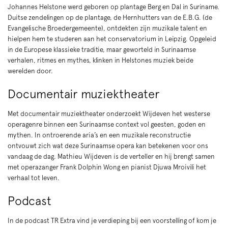
Johannes Helstone werd geboren op plantage Berg en Dal in Suriname.
Duitse zendelingen op de plantage, de Hernhutters van de E.B.G. (de
Evangelische Broedergemeente), ontdekten zijn muzikale talent en
hielpen hem te studeren aan het conservatorium in Leipzig. Opgeleid
in de Europese klassieke traditie, maar geworteld in Surinaamse
verhalen, ritmes en mythes, klinken in Helstones muziek beide
werelden door.
Documentair muziektheater
Met documentair muziektheater onderzoekt Wijdeven het westerse
operagenre binnen een Surinaamse context vol geesten, goden en
mythen. In ontroerende aria’s en een muzikale reconstructie
ontvouwt zich wat deze Surinaamse opera kan betekenen voor ons
vandaag de dag. Mathieu Wijdeven is de verteller en hij brengt samen
met operazanger Frank Dolphin Wong en pianist Djuwa Mroivili het
verhaal tot leven.
Podcast
In de podcast TR Extra vind je verdieping bij een voorstelling of kom je