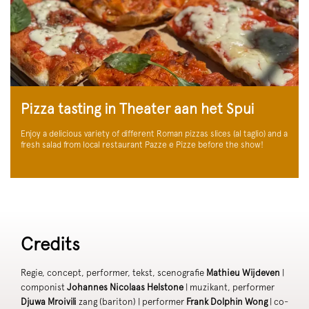
Pizza tasting in Theater aan het Spui
Enjoy a delicious variety of different Roman pizzas slices (al taglio) and a
fresh salad from local restaurant Pazze e Pizze before the show!
Credits
Regie, concept, performer, tekst, scenografie
Mathieu Wijdeven
|
componist
Johannes Nicolaas Helstone
| muzikant, performer
Djuwa Mroivili
zang (bariton) | performer
Frank Dolphin Wong
| co-