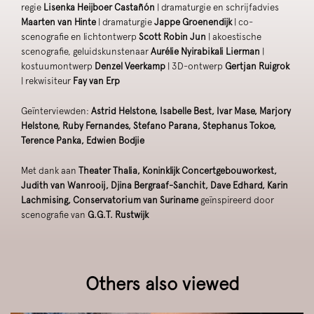
regie
Lisenka Heijboer Castañón
| dramaturgie en schrijfadvies
Maarten van Hinte
| dramaturgie
Jappe Groenendijk
| co-
scenografie en lichtontwerp
Scott Robin Jun
| akoestische
scenografie, geluidskunstenaar
Aurélie Nyirabikali Lierman
|
kostuumontwerp
Denzel Veerkamp
| 3D-ontwerp
Gertjan Ruigrok
| rekwisiteur
Fay van Erp
Geïnterviewden:
Astrid Helstone, Isabelle Best, Ivar Mase, Marjory
Helstone, Ruby Fernandes, Stefano Parana, Stephanus Tokoe,
Terence Panka, Edwien Bodjie
Met dank aan
Theater Thalia, Koninklijk Concertgebouworkest,
Judith van Wanrooij, Djina Bergraaf-Sanchit, Dave Edhard, Karin
Lachmising, Conservatorium van Suriname
geïnspireerd door
scenografie van
G.G.T. Rustwijk
Others also viewed
Skip