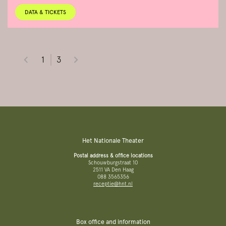
DATA & TICKETS
1
3
Het Nationale Theater
Postal address & office locations
Schouwburgstraat 10
2511 VA Den Haag
088 3565356
receptie@hnt.nl
Box office and information