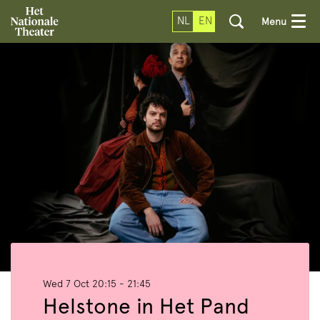
NL
EN
Menu
Wed 7 Oct
20:15 - 21:45
Helstone in Het Pand