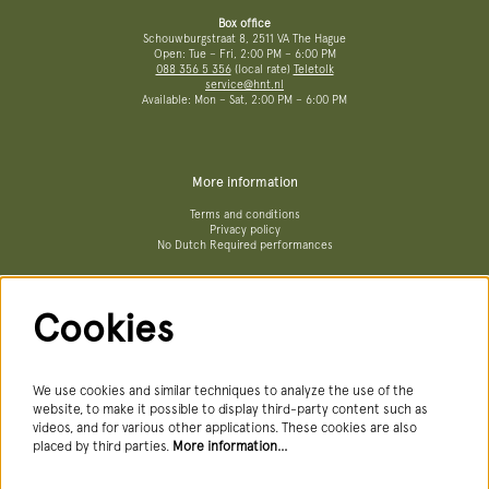
Box office
Schouwburgstraat 8, 2511 VA The Hague
Open: Tue – Fri, 2:00 PM – 6:00 PM
088 356 5 356
(local rate)
Teletolk
service@hnt.nl
Available: Mon – Sat, 2:00 PM – 6:00 PM
More information
Terms and conditions
Privacy policy
No Dutch Required performances
Cookies
Follow us
We use cookies and similar techniques to analyze the use of the
website, to make it possible to display third-party content such as
videos, and for various other applications. These cookies are also
Newsletter
placed by third parties.
More information…