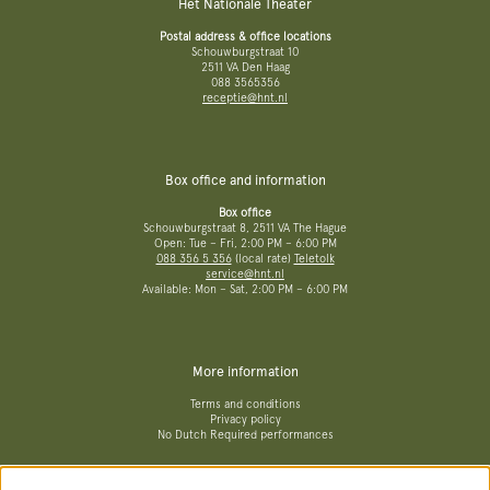
Het Nationale Theater
Postal address & office locations
Schouwburgstraat 10
2511 VA Den Haag
088 3565356
receptie@hnt.nl
Box office and information
Box office
Schouwburgstraat 8, 2511 VA The Hague
Open: Tue – Fri, 2:00 PM – 6:00 PM
088 356 5 356
(local rate)
Teletolk
service@hnt.nl
Available: Mon – Sat, 2:00 PM – 6:00 PM
More information
Terms and conditions
Privacy policy
No Dutch Required performances