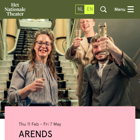
NL
EN
Menu
Thu 11 Feb
-
Fri 7 May
ARENDS