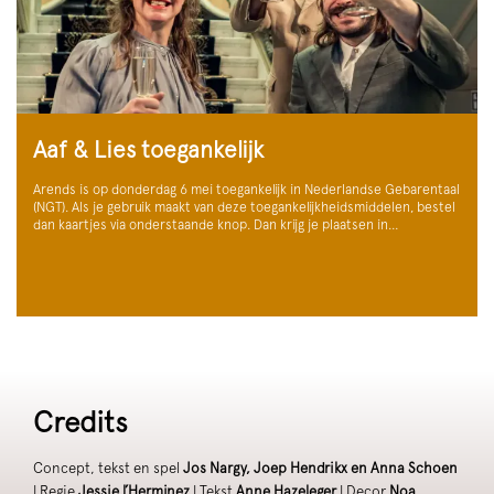
Aaf & Lies toegankelijk
Arends is op donderdag 6 mei toegankelijk in Nederlandse Gebarentaal
(NGT). Als je gebruik maakt van deze toegankelijkheidsmiddelen, bestel
dan kaartjes via onderstaande knop. Dan krijg je plaatsen in…
Credits
Concept, tekst en spel
Jos Nargy, Joep Hendrikx en Anna Schoen
| Regie
Jessie l’Herminez
| Tekst
Anne Hazeleger
| Decor
Noa