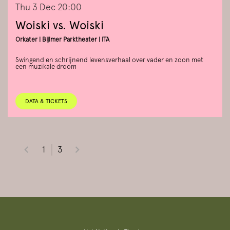
Thu 3 Dec
20:00
Woiski vs. Woiski
Orkater | Bijlmer Parktheater | ITA
Swingend en schrijnend levensverhaal over vader en zoon met
een muzikale droom
DATA & TICKETS
1
3