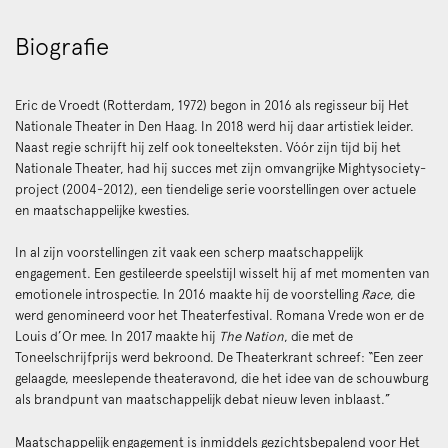
Biografie
Eric de Vroedt (Rotterdam, 1972) begon in 2016 als regisseur bij Het
Nationale Theater in Den Haag. In 2018 werd hij daar artistiek leider.
Naast regie schrijft hij zelf ook toneelteksten. Vóór zijn tijd bij het
Nationale Theater, had hij succes met zijn omvangrijke Mightysociety-
project (2004-2012), een tiendelige serie voorstellingen over actuele
en maatschappelijke kwesties.
In al zijn voorstellingen zit vaak een scherp maatschappelijk
engagement. Een gestileerde speelstijl wisselt hij af met momenten van
emotionele introspectie. In 2016 maakte hij de voorstelling
Race
, die
werd genomineerd voor het Theaterfestival. Romana Vrede won er de
Louis d’Or mee. In 2017 maakte hij
The Nation
, die met de
Toneelschrijfprijs werd bekroond. De Theaterkrant schreef: “Een zeer
gelaagde, meeslepende theateravond, die het idee van de schouwburg
als brandpunt van maatschappelijk debat nieuw leven inblaast.”
Maatschappelijk engagement is inmiddels gezichtsbepalend voor Het