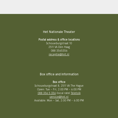
Het Nationale Theater
Postal address & office locations
Schouwburgstraat 10
2511 VA Den Haag
088 3565356
receptie@hnt.nl
Box office and information
Box office
Schouwburgstraat 8, 2511 VA The Hague
Open: Tue – Fri, 2:00 PM – 6:00 PM
088 356 5 356
(local rate)
Teletolk
service@hnt.nl
Available: Mon – Sat, 2:00 PM – 6:00 PM