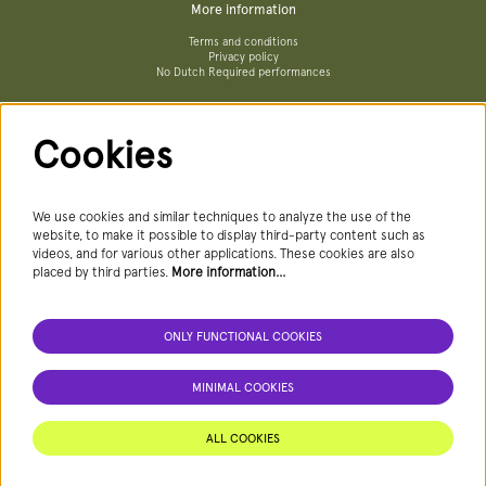
More information
Terms and conditions
Privacy policy
No Dutch Required performances
Cookies
Follow us
We use cookies and similar techniques to analyze the use of the
website, to make it possible to display third-party content such as
videos, and for various other applications. These cookies are also
Newsletter
placed by third parties.
More information…
ONLY FUNCTIONAL COOKIES
SIGN UP NEWSLETTER
MINIMAL COOKIES
This site is protected by reCAPTCHA, data processing occurs in accordance with the
Cloud Data Processing Addendum
of Google.
ALL COOKIES