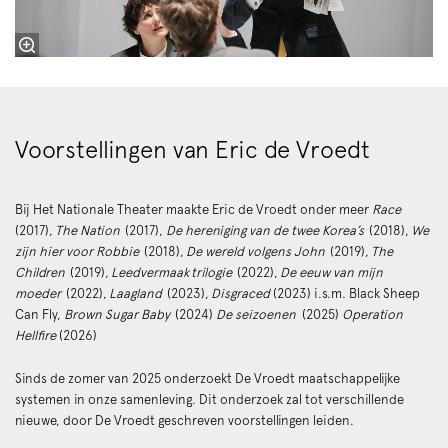
Voorstellingen van Eric de Vroedt
Bij Het Nationale Theater maakte Eric de Vroedt onder meer
Race
(2017),
The Nation
(2017),
De hereniging van de twee Korea’s
(2018),
We
zijn hier voor Robbie
(2018),
De wereld volgens John
(2019),
The
Children
(2019),
Leedvermaak trilogie
(2022),
De eeuw van mijn
moeder
(2022),
Laagland
(2023),
Disgraced
(2023) i.s.m. Black Sheep
Can Fly,
Brown Sugar Baby
(2024)
De seizoenen
(2025)
Operation
Hellfire
(2026)
Sinds de zomer van 2025 onderzoekt De Vroedt maatschappelijke
systemen in onze samenleving. Dit onderzoek zal tot verschillende
nieuwe, door De Vroedt geschreven voorstellingen leiden.