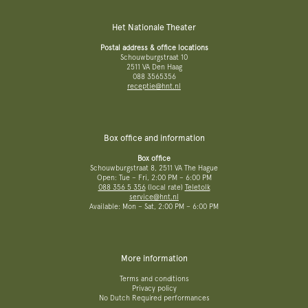
Het Nationale Theater
Postal address & office locations
Schouwburgstraat 10
2511 VA Den Haag
088 3565356
receptie@hnt.nl
Box office and information
Box office
Schouwburgstraat 8, 2511 VA The Hague
Open: Tue – Fri, 2:00 PM – 6:00 PM
088 356 5 356
(local rate)
Teletolk
service@hnt.nl
Available: Mon – Sat, 2:00 PM – 6:00 PM
More information
Terms and conditions
Privacy policy
No Dutch Required performances