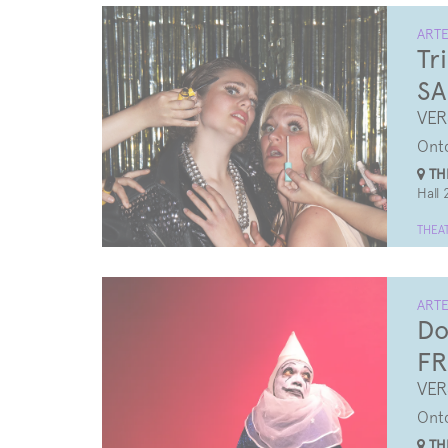
ARTE
Tr
SA
VER
Ontd
THE
Hall 
THEA
ARTE
Do
F
VER
Ontd
THE