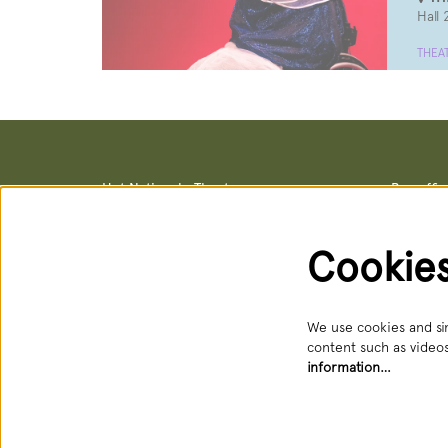
Hall 
THEA
Het Nationale Theater
Box offi
Postal address & office locations
Box office
Schouwburgstraat 10
Schouwburg
2511 VA Den Haag
Open: Tue 
Cookie
088 3565356
088 356 5
receptie@hnt.nl
service@hn
Available:
We use cookies and sim
content such as videos
information…