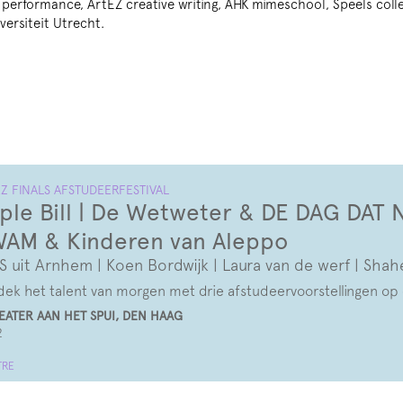
r performance, ArtEZ creative writing, AHK mimeschool, Speels colle
ersiteit Utrecht.
Z FINALS AFSTUDEERFESTIVAL
iple Bill | De Wetweter & DE DAG DAT
AM & Kinderen van Aleppo
S uit Arnhem | Koen Bordwijk | Laura van de werf | Shahe
ek het talent van morgen met drie afstudeervoorstellingen op
ATER AAN HET SPUI, DEN HAAG
2
TRE