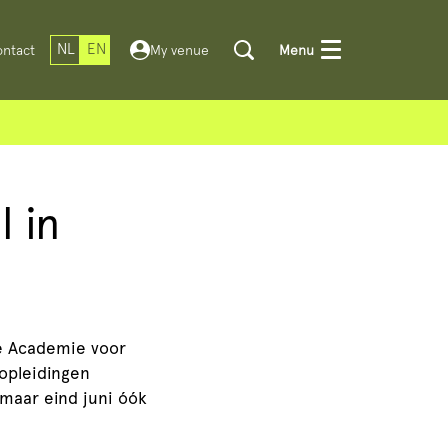
NL
EN
ntact
My venue
Menu
l in
de Academie voor
opleidingen
 maar eind juni óók