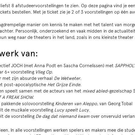
 liefst 8 afstudeervoorstellingen te zien. Op deze pagina vind je ee
ckets bestellen. Met je ticket zie je 2 of 3 voorstellingen op één a
laagdrempelige manier om kennis te maken met het talent van morg
achter. Persoonlijk, onderzoekend en vaak midden in de actualitei
un weg naar de theaters in het land, zoals in ons kleinste theater 
 werk van:
ectief JOCH (met Anna Podt en Sascha Cornelissen) met
SAPPHOL
ar 6+ voorstelling
Vlieg Op
.
r met zijn absurde verhaal
De Wetweter
.
et post-apocalyptische
Het Grijze Einde
.
 en speelt samen met de acteurs van het
mixed abled
-gezelschap S
OT A FREAK SHOW
.
e pakkende solovoorstelling
Kinderen van Aleppo
, van Georg Tobal
lt de muzikale voorstelling
Lucy speelt Lucy
.
lt de voorstelling
De dag dat niemand kwam
over onvervuld verlan
lleen. In alle voorstellingen werken spelers en makers mee die stu