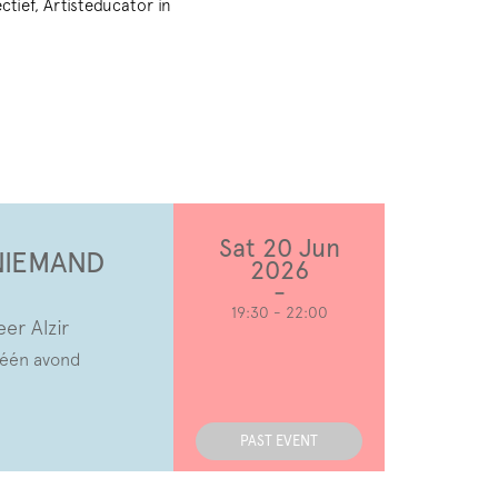
ctief, Artisteducator in
Sat 20 Jun
 NIEMAND
2026
19:30
-
22:00
er Alzir
 één avond
PAST EVENT