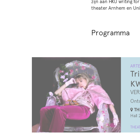
zijn aan HKU writing fo
theater Arnhem en Univ
Programma
ARTE
Tr
KW
VER
Ontd
THE
Hall 
THEA