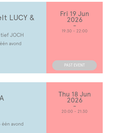
Fri 19 Jun
eelt LUCY &
2026
19:30
-
22:00
ctief JOCH
 één avond
PAST EVENT
Thu 18 Jun
 A
2026
20:00
-
21:30
p één avond