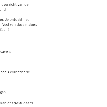
n overzicht van de
vond.
en. Je ontdekt het
t. Veel van deze makers
Zaal 3.
YMPICS
.
peels collectief de
gen.
deren of afgestudeerd