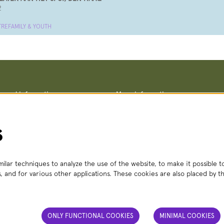
2
TRE
FAMILY & YOUTH
ce and information
More information
Terms and conditions
straat 8, 2511 VA The Hague
Privacy policy
– Fri, 2:00 PM – 6:00 PM
No Dutch Required performances
s
 356
(local rate)
Teletolk
t.nl
 Mon – Sat, 2:00 PM – 6:00 PM
ilar techniques to analyze the use of the website, to make it possible to
, and for various other applications. These cookies are also placed by th
ONLY FUNCTIONAL COOKIES
MINIMAL COOKIES