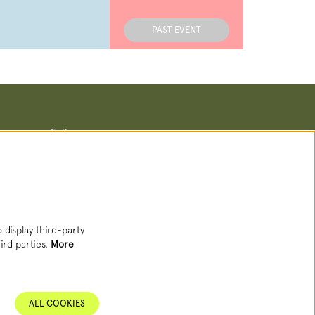
PAST EVENT
Follow us
Newsletter
 display third-party
ird parties.
More
SIGN UP NEWSLETTER
ALL COOKIES
This site is protected by reCAPTCHA, data processing occurs in accordance with
the
Cloud Data Processing Addendum
of Google.