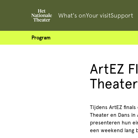
What's on
Your visit
Support
Program
ArtEZ FI
Theater
Tijdens ArtEZ final
Theater en Dans in
presenteren hun ein
een weekend lang bi