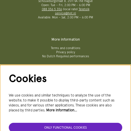
Schouwburgstraat 8, 2511 VA The Hague
Open: Tue – Fri, 2:00 PM – 6:00 PM
088 356 5 356
(local rate)
Teletolk
service@hnt.nl
Available: Mon – Sat, 2:00 PM – 6:00 PM
More information
Terms and conditions
Privacy policy
No Dutch Required performances
Cookies
Follow us
We use cookies and similar techniques to analyze the use of the
website, to make it possible to display third-party content such as
videos, and for various other applications. These cookies are also
Newsletter
placed by third parties.
More information…
ONLY FUNCTIONAL COOKIES
SIGN UP NEWSLETTER