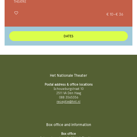
THEATRE
€ 10–€ 36
DATES
Het Nationale Theater
Postal address & office locations
Schouwburgstraat 10
2511 VA Den Haag
088 3565356
receptie@hnt.nl
Box office and information
Box office