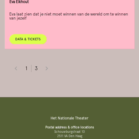
Eva Eikhout
Eva laat zien dat je niet moet winnen van de wereld om te winnen
van jezelf
DATA & TICKETS
1
3
Het Nationale Theater
Postal address & office locations
Schouwburgstraat 10
2511 VA Den Haag