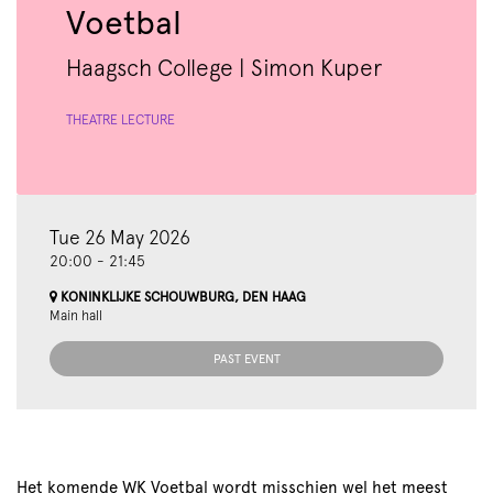
Voetbal
Haagsch College | Simon Kuper
THEATRE LECTURE
oom
Zoom
in
Tue 26 May 2026
20:00
-
21:45
KONINKLIJKE SCHOUWBURG, DEN HAAG
Main hall
PAST EVENT
Het komende WK Voetbal wordt misschien wel het meest