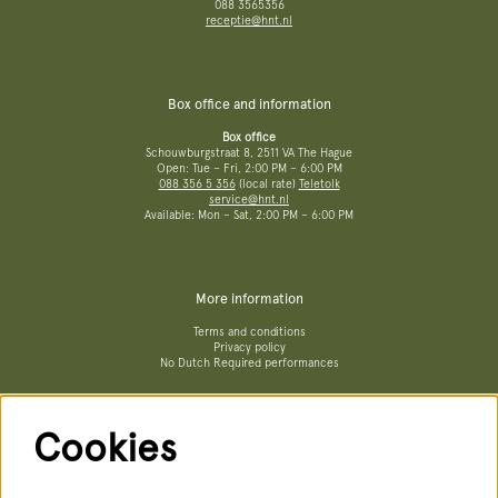
088 3565356
receptie@hnt.nl
Box office and information
Box office
Schouwburgstraat 8, 2511 VA The Hague
Open: Tue – Fri, 2:00 PM – 6:00 PM
088 356 5 356
(local rate)
Teletolk
service@hnt.nl
Available: Mon – Sat, 2:00 PM – 6:00 PM
More information
Terms and conditions
Privacy policy
No Dutch Required performances
Cookies
Follow us