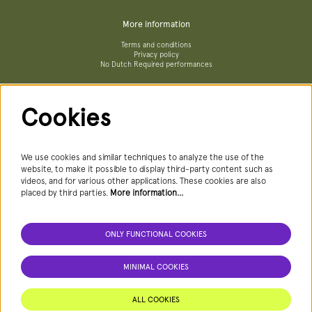
More information
Terms and conditions
Privacy policy
No Dutch Required performances
Cookies
Follow us
We use cookies and similar techniques to analyze the use of the
website, to make it possible to display third-party content such as
videos, and for various other applications. These cookies are also
Newsletter
placed by third parties.
More information…
ONLY FUNCTIONAL COOKIES
SIGN UP NEWSLETTER
MINIMAL COOKIES
This site is protected by reCAPTCHA, data processing occurs in accordance with the
Cloud Data Processing Addendum
of Google.
ALL COOKIES