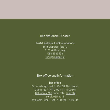
Het Nationale Theater
Postal address & office locations
Schouwburgstraat 10
2511 VA Den Haag
088 3565356
receptie@hnt.nl
Box office and information
Box office
Schouwburgstraat 8, 2511 VA The Hague
Open: Tue – Fri, 2:00 PM – 6:00 PM
088 356 5 356
(local rate)
Teletolk
service@hnt.nl
Available: Mon – Sat, 2:00 PM – 6:00 PM