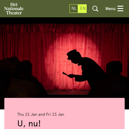
NL
EN
Menu
Zoom
in
Thu 22 Jan
and
Fri 23 Jan
U, nu!