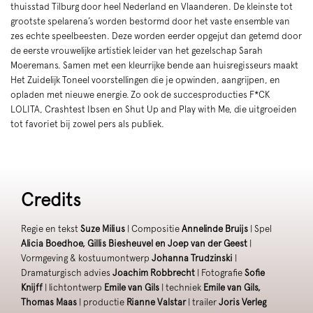
thuisstad Tilburg door heel Nederland en Vlaanderen. De kleinste tot
grootste spelarena’s worden bestormd door het vaste ensemble van
zes echte speelbeesten. Deze worden eerder opgejut dan getemd door
de eerste vrouwelijke artistiek leider van het gezelschap Sarah
Moeremans. Samen met een kleurrijke bende aan huisregisseurs maakt
Het Zuidelijk Toneel voorstellingen die je opwinden, aangrijpen, en
opladen met nieuwe energie. Zo ook de succesproducties F*CK
LOLITA, Crashtest Ibsen en Shut Up and Play with Me, die uitgroeiden
tot favoriet bij zowel pers als publiek.
Credits
Regie en tekst
Suze Milius
| Compositie
Annelinde Bruijs
| Spel
Alicia Boedhoe, Gillis Biesheuvel en Joep van der Geest
|
Vormgeving & kostuumontwerp
Johanna Trudzinski
|
Dramaturgisch advies
Joachim Robbrecht
| Fotografie
Sofie
Knijff
| lichtontwerp
Emile van Gils
| techniek
Emile van Gils,
Thomas Maas
| productie
Rianne Valstar
| trailer
Joris Verleg