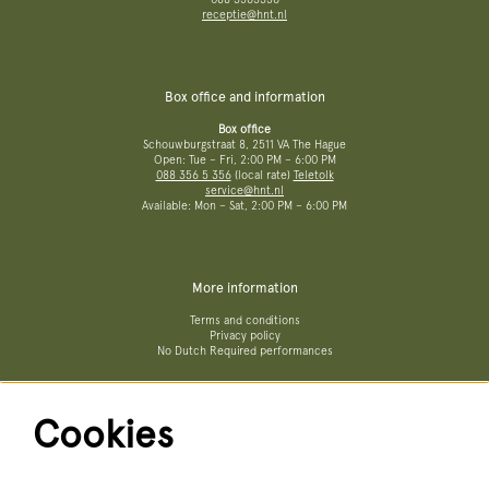
receptie@hnt.nl
Box office and information
Box office
Schouwburgstraat 8, 2511 VA The Hague
Open: Tue – Fri, 2:00 PM – 6:00 PM
088 356 5 356
(local rate)
Teletolk
service@hnt.nl
Available: Mon – Sat, 2:00 PM – 6:00 PM
More information
Terms and conditions
Privacy policy
No Dutch Required performances
Cookies
Follow us