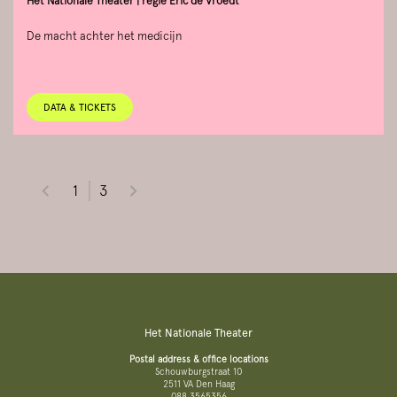
Het Nationale Theater | regie Eric de Vroedt
De macht achter het medicijn
DATA & TICKETS
1
3
Het Nationale Theater
Postal address & office locations
Schouwburgstraat 10
2511 VA Den Haag
088 3565356